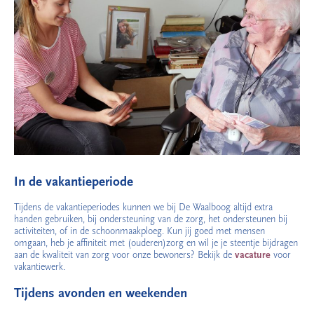
In de vakantieperiode
Tijdens de vakantieperiodes kunnen we bij De Waalboog altijd extra
handen gebruiken, bij ondersteuning van de zorg, het ondersteunen bij
activiteiten, of in de schoonmaakploeg. Kun jij goed met mensen
omgaan, heb je affiniteit met (ouderen)zorg en wil je je steentje bijdragen
aan de kwaliteit van zorg voor onze bewoners? Bekijk de
vacature
voor
vakantiewerk.
Tijdens avonden en weekenden