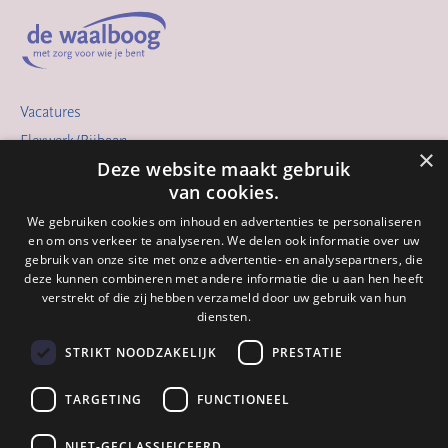
Vacatures
Flexwerk/Bijbaan
×
Deze website maakt gebruik
Vrijwilligerswerk
van cookies.
Opleidingen
We gebruiken cookies om inhoud en advertenties te personaliseren
De Waalboog
en om ons verkeer te analyseren. We delen ook informatie over uw
Meelopen
gebruik van onze site met onze advertentie- en analysepartners, die
deze kunnen combineren met andere informatie die u aan hen heeft
Verhalen
verstrekt of die zij hebben verzameld door uw gebruik van hun
Arbeidsvoorwaarden
diensten.
STRIKT NOODZAKELIJK
PRESTATIE
Contact
024 - 322 82 64
TARGETING
FUNCTIONEEL
info@waalboog.nl
Postbus 31071
6503 CB Nijmegen
NIET-GECLASSIFICEERD