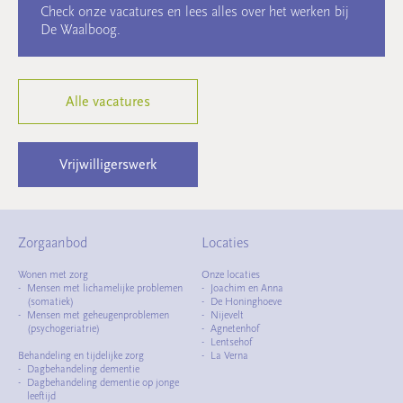
Check onze vacatures en lees alles over het werken bij
De Waalboog.
Alle vacatures
Vrijwilligerswerk
Zorgaanbod
Locaties
Wonen met zorg
Onze locaties
Mensen met lichamelijke problemen
Joachim en Anna
(somatiek)
De Honinghoeve
Mensen met geheugenproblemen
Nijevelt
(psychogeriatrie)
Agnetenhof
Lentsehof
Behandeling en tijdelijke zorg
La Verna
Dagbehandeling dementie
Dagbehandeling dementie op jonge
leeftijd