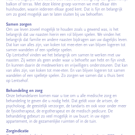
balkon of terras. Met deze kleine groep vormen we met elkaar één
huishouden, waarin iedereen elkaar goed kent. Dat is fijn en belangrijk
om zo goed mogelijk aan te laten sluiten bij uw behoeften.
Samen zorgen
Om uw leven zoveel mogelijk te houden zoals u gewend was, is het
belangrijk dat uw naasten hierin een rol blijven spelen. We vinden het
belangrijk dat familie en andere naasten bijdragen aan uw dagelijks leven.
Dat kan van alles zijn, van koken tot mee-eten en van blijven logeren tot
samen wandelen of een spelletje spelen.
Op Lentsehof vinden we het belangrijk om samen te werken met uw
naasten. Zij weten als geen ander waar u behoefte aan hebt en fijn vindt.
En kunnen daarin de medewerkers en vrijwilligers ondersteunen. Dat kan
van alles zijn, van koken tot mee-eten. En van blijven logeren tot samen
wandelen of een spelletje spelen. Zo zorgen we samen dat u thuis bent
op Lentsehof.
Behandeling en zorg
Onze behandelaren komen naar u toe om u alle medische zorg en
behandeling te geven die u nodig hebt. Dat geldt voor de artsen, de
psycholoog, de geestelijk verzorger, de tandarts en ook voor onder meer
de fysiotherapeut, de ergotherapeut en de medisch pedicure. De
behandeling gebeurt zo veel mogelijk in uw buurt: in uw eigen
appartement, in de gezamenlijke ruimten of in de tuin.
Zorgindicatie