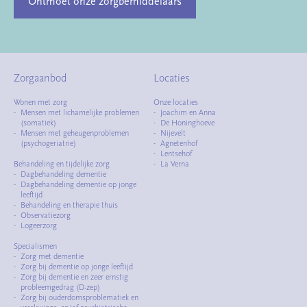
Ontmoet onze zorgbemiddelaars
Zorgaanbod
Locaties
Wonen met zorg
Onze locaties
Mensen met lichamelijke problemen
Joachim en Anna
(somatiek)
De Honinghoeve
Mensen met geheugenproblemen
Nijevelt
(psychogeriatrie)
Agnetenhof
Lentsehof
Behandeling en tijdelijke zorg
La Verna
Dagbehandeling dementie
Dagbehandeling dementie op jonge
leeftijd
Behandeling en therapie thuis
Observatiezorg
Logeerzorg
Specialismen
Zorg met dementie
Zorg bij dementie op jonge leeftijd
Zorg bij dementie en zeer ernstig
probleemgedrag (D-zep)
Zorg bij ouderdomsproblematiek en