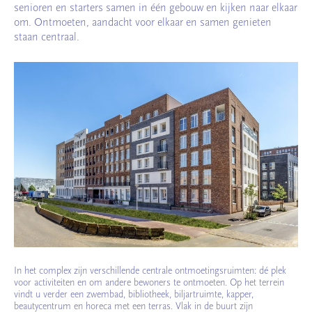
senioren en starters samen in één gebouw en kijken naar elkaar
om. Ontmoeten, aandacht voor elkaar en samen genieten
staan centraal.
In het complex zijn verschillende centrale ontmoetingsruimten: dé plek
voor activiteiten en om andere bewoners te ontmoeten. Op het terrein
vindt u verder een zwembad, bibliotheek, biljartruimte, kapper,
beautycentrum en horeca met een terras. Vlak in de buurt zijn