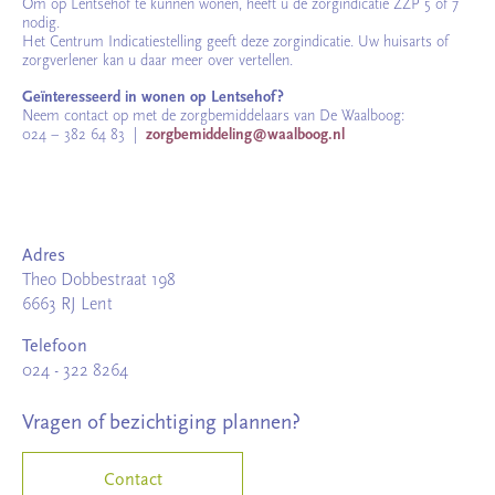
Om op Lentsehof te kunnen wonen, heeft u de zorgindicatie ZZP 5 of 7
nodig.
Het Centrum Indicatiestelling geeft deze zorgindicatie. Uw huisarts of
zorgverlener kan u daar meer over vertellen.
G
eïnteresseerd in wonen op Lentsehof?
Neem contact op met de zorgbemiddelaars van De Waalboog:
024 – 382 64 83 |
zorgbemiddeling@waalboog.nl
Adres
Theo Dobbestraat 198
6663 RJ Lent
Telefoon
024 - 322 8264
Vragen of bezichtiging plannen?
Contact