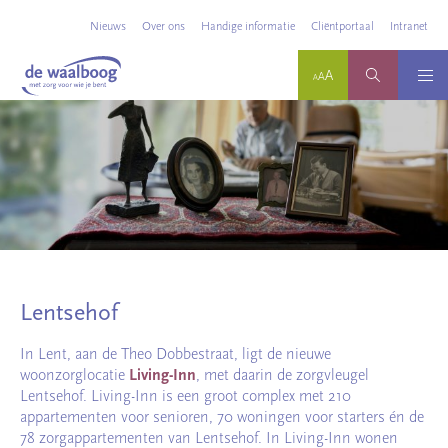
Nieuws
Over ons
Handige informatie
Cliëntportaal
Intranet
Lentsehof
In Lent, aan de Theo Dobbestraat, ligt de nieuwe
woonzorglocatie
Living-Inn
, met daarin de zorgvleugel
Lentsehof. Living-Inn is een groot complex met 210
appartementen voor senioren, 70 woningen voor starters én de
78 zorgappartementen van Lentsehof. In Living-Inn wonen