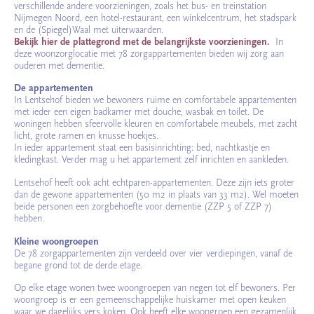
verschillende andere voorzieningen, zoals het bus- en treinstation
Nijmegen Noord, een hotel-restaurant, een winkelcentrum, het stadspark
en de (Spiegel)Waal met uiterwaarden.
Bekijk hier de plattegrond met de belangrijkste voorzieningen.
In
deze woonzorglocatie met 78 zorgappartementen bieden wij zorg aan
ouderen met dementie.
De appartementen
In Lentsehof bieden we bewoners ruime en comfortabele appartementen
met ieder een eigen badkamer met douche, wasbak en toilet. De
woningen hebben sfeervolle kleuren en comfortabele meubels, met zacht
licht, grote ramen en knusse hoekjes.
In ieder appartement staat een basisinrichting: bed, nachtkastje en
kledingkast. Verder mag u het appartement zelf inrichten en aankleden.
Lentsehof heeft ook acht echtparen-appartementen. Deze zijn iets groter
dan de gewone appartementen (50 m2 in plaats van 33 m2). Wel moeten
beide personen een zorgbehoefte voor dementie (ZZP 5 of ZZP 7)
hebben.
Kleine woongroepen
De 78 zorgappartementen zijn verdeeld over vier verdiepingen, vanaf de
begane grond tot de derde etage.
Op elke etage wonen twee woongroepen van negen tot elf bewoners. Per
woongroep is er een gemeenschappelijke huiskamer met open keuken
waar we dagelijks vers koken. Ook heeft elke woongroep een gezamenlijk