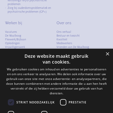
verslavings- en/of psychiatrische
problemen
Zorg bij ouderdomsproblematiek en
psychiatrische problemen (GP+)
Werken bij
Over ons
Vacatures
Ons verhaal
De Waalboog
Bestuur en toezicht
Flexwerk/Bijbaan
Kwaliteit
Opleidingen
Medewerkers
Vrijwilligerswerk
Vrienden van De Waalboog
Meelopen
Cliëntenraad
×
Verhalen
Folders en documenten
Deze website maakt gebruik
Arbeidsvoorwaarden
Samenwerken
van cookies.
Expertisecentrum
Compliment of klacht
We gebruiken cookies om inhoud en advertenties te personaliseren
Verhalen
en om ons verkeer te analyseren. We delen ook informatie over uw
gebruik van onze site met onze advertentie- en analysepartners, die
Contact
deze kunnen combineren met andere informatie die u aan hen heeft
verstrekt of die zij hebben verzameld door uw gebruik van hun
024 - 322 82 64
info@waalboog.nl
diensten.
Postbus 31071
6503 CB Nijmegen
STRIKT NOODZAKELIJK
PRESTATIE