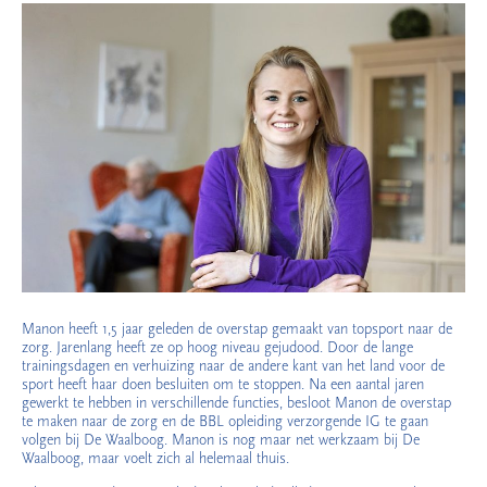
Manon heeft 1,5 jaar geleden de overstap gemaakt van topsport naar de
zorg. Jarenlang heeft ze op hoog niveau gejudood. Door de lange
trainingsdagen en verhuizing naar de andere kant van het land voor de
sport heeft haar doen besluiten om te stoppen. Na een aantal jaren
gewerkt te hebben in verschillende functies, besloot Manon de overstap
te maken naar de zorg en de BBL opleiding verzorgende IG te gaan
volgen bij De Waalboog. Manon is nog maar net werkzaam bij De
Waalboog, maar voelt zich al helemaal thuis.