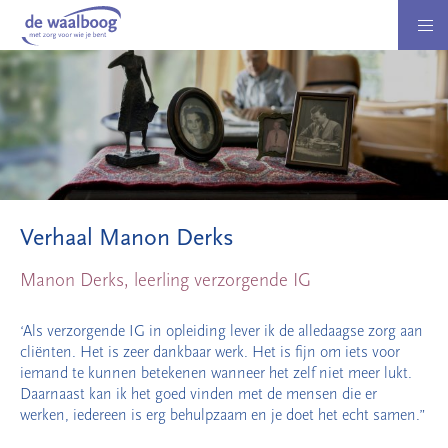
Verhaal Manon Derks
Manon Derks, leerling verzorgende IG
‘Als verzorgende IG in opleiding lever ik de alledaagse zorg aan
cliënten. Het is zeer dankbaar werk. Het is fijn om iets voor
iemand te kunnen betekenen wanneer het zelf niet meer lukt.
Daarnaast kan ik het goed vinden met de mensen die er
werken, iedereen is erg behulpzaam en je doet het echt samen.”