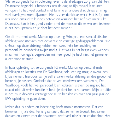
‘Als verzorgende IG in opleiding lever ik de alledaagse zorg aan cliënten.
Daarnaast begeleid ik bewoners om de dag zo fijn mogelijk te laten
verlopen. Ik heb veel contact met familie en andere disciplines en mag
veel overlegvormen bijwonen. Het is zeer dankbaar werk. Het is fijn om
iets voor iemand te kunnen betekenen wanneer het zelf niet meer lukt.
Daarnaast kan ik het goed vinden met de mensen die er werken, iedereen
is erg behulpzaam en je doet het echt samen.”
Op dit moment werkt Manon op afdeling Wingerd, een specialistische
afdeling voor mensen met dementie en ernstige gedragsproblemen. ‘De
cliënten op deze afdeling hebben een specifieke behandeling en
persoonlijke benaderingswijze nodig. Het was in het begin even wennen,
maar mijn collega’s begeleiden mij heel goed. Je hebt niet het gevoel er
alleen voor te staan.’
In haar opleiding tot verzorgende IG werkt Manon op verschillende
afdelingen en locaties van De Waalboog. ‘Als leerling mag je overal een
kijkje nemen, hierdoor kan je zelf ervaren welke afdeling en doelgroep het
beste bij je passen. Ondanks dat er veel medewerkers werken bij De
Waalboog, voelt het wel persoonlijk en iedereen is even belangrijk; het
maakt niet uit welke functie je hebt. Je doet het echt samen. Mijn ambitie
is om mijn diploma verzorgende IG te behalen en over een paar jaar de
EVV-opleiding te gaan doen.’
Iedere dag is anders en iedere dag heeft mooie momenten. Dat een
bewoner mij als dochter is gaan zien, dat ze mij vertrouwt, het samen
dansen en zingen met de bewoners geeft veel plezier en voldoening. Het