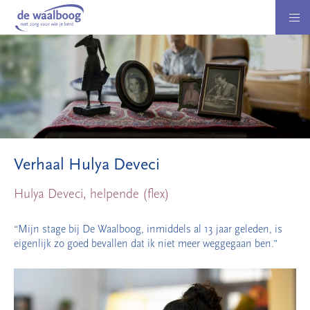
Verhaal Hulya Deveci
Hulya Deveci, helpende (flex)
“Mijn stage bij De Waalboog, inmiddels al 13 jaar geleden, is
eigenlijk zo goed bevallen dat ik niet meer weggegaan ben.”