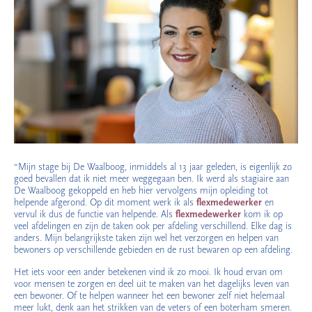
“Mijn stage bij De Waalboog, inmiddels al 13 jaar geleden, is eigenlijk zo
goed bevallen dat ik niet meer weggegaan ben. Ik werd als stagiaire aan
De Waalboog gekoppeld en heb hier vervolgens mijn opleiding tot
helpende afgerond. Op dit moment werk ik als
flexmedewerker
en
vervul ik dus de functie van helpende. Als
flexmedewerker
kom ik op
veel afdelingen en zijn de taken ook per afdeling verschillend. Elke dag is
anders. Mijn belangrijkste taken zijn wel het verzorgen en helpen van
bewoners op verschillende gebieden en de rust bewaren op een afdeling.
Het iets voor een ander betekenen vind ik zo mooi. Ik houd ervan om
voor mensen te zorgen en deel uit te maken van het dagelijks leven van
een bewoner. Of te helpen wanneer het een bewoner zelf niet helemaal
meer lukt, denk aan het strikken van de veters of een boterham smeren.