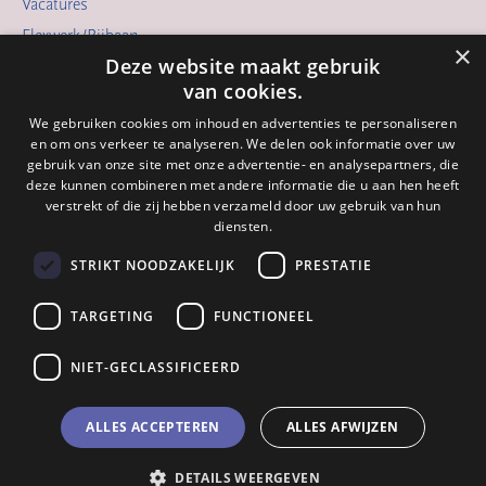
Vacatures
Flexwerk/Bijbaan
×
Deze website maakt gebruik
Vrijwilligerswerk
van cookies.
Opleidingen
We gebruiken cookies om inhoud en advertenties te personaliseren
De Waalboog
en om ons verkeer te analyseren. We delen ook informatie over uw
Meelopen
gebruik van onze site met onze advertentie- en analysepartners, die
deze kunnen combineren met andere informatie die u aan hen heeft
Verhalen
verstrekt of die zij hebben verzameld door uw gebruik van hun
Arbeidsvoorwaarden
diensten.
STRIKT NOODZAKELIJK
PRESTATIE
Contact
024 - 322 82 64
TARGETING
FUNCTIONEEL
info@waalboog.nl
Postbus 31071
6503 CB Nijmegen
NIET-GECLASSIFICEERD
ALLES ACCEPTEREN
ALLES AFWIJZEN
DETAILS WEERGEVEN