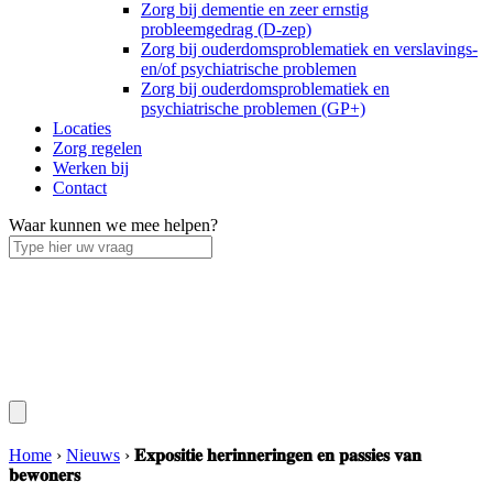
Zorg bij dementie en zeer ernstig
probleemgedrag (D-zep)
Zorg bij ouderdomsproblematiek en verslavings-
en/of psychiatrische problemen
Zorg bij ouderdomsproblematiek en
psychiatrische problemen (GP+)
Locaties
Zorg regelen
Werken bij
Contact
Waar kunnen we mee helpen?
Home
›
Nieuws
›
𝐄𝐱𝐩𝐨𝐬𝐢𝐭𝐢𝐞 𝐡𝐞𝐫𝐢𝐧𝐧𝐞𝐫𝐢𝐧𝐠𝐞𝐧 𝐞𝐧 𝐩𝐚𝐬𝐬𝐢𝐞𝐬 𝐯𝐚𝐧
𝐛𝐞𝐰𝐨𝐧𝐞𝐫𝐬