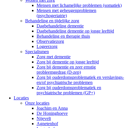
Wonen met zorg
Mensen met lichamelijke problemen (somatiek)
Mensen met geheugenproblemen
(psychogeriatrie)
Behandeling en tijdelijke zorg
Dagbehandeling dementie
Dagbehandeling dementie op jonge leeftijd
Behandeling en therapie thuis
Observatiezorg
Logeerzorg
Specialismen
Zorg met dementie
Zorg bij dementie op jonge leeftijd
Zorg bij dementie en zeer ernstig
probleemgedrag (D-zep)
Zorg bij ouderdomsproblematiek en verslavings-
en/of psychiatrische problemen
Zorg bij ouderdomsproblematiek en
psychiatrische problemen (GP+)
Locaties
Onze locaties
Joachim en Anna
De Honinghoeve
Nijevelt
Agnetenhof