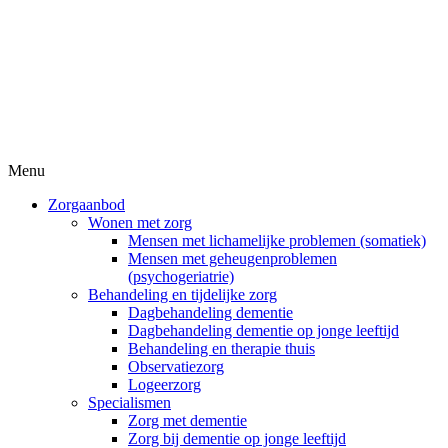
Menu
Zorgaanbod
Wonen met zorg
Mensen met lichamelijke problemen (somatiek)
Mensen met geheugenproblemen
(psychogeriatrie)
Behandeling en tijdelijke zorg
Dagbehandeling dementie
Dagbehandeling dementie op jonge leeftijd
Behandeling en therapie thuis
Observatiezorg
Logeerzorg
Specialismen
Zorg met dementie
Zorg bij dementie op jonge leeftijd