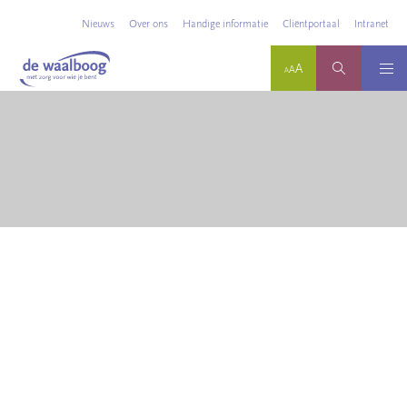
Nieuws
Over ons
Handige informatie
Cliëntportaal
Intranet
23-8-2022
Algemeen
Door dementie kan het zijn dat het steeds lastiger wordt om