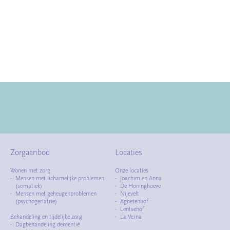
Met vriendelijke groeten,
Organisatie themabijeenkomst voor naasten
Zorgaanbod
Locaties
Wonen met zorg
Onze locaties
Mensen met lichamelijke problemen
Joachim en Anna
(somatiek)
De Honinghoeve
Mensen met geheugenproblemen
Nijevelt
(psychogeriatrie)
Agnetenhof
Lentsehof
Behandeling en tijdelijke zorg
La Verna
Dagbehandeling dementie