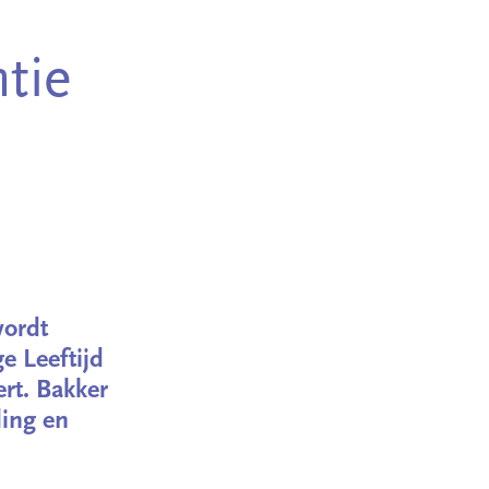
tie
wordt
 Leeftijd
rt. Bakker
ling en