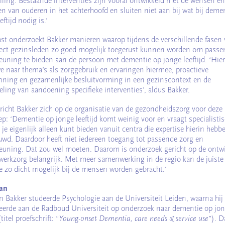
lling. Bestaande interventies zijn vooral ontwikkeld met de wensen en
en van ouderen in het achterhoofd en sluiten niet aan bij wat bij deme
eftijd nodig is.’
st onderzoekt Bakker manieren waarop tijdens de verschillende fasen 
ject gezinsleden zo goed mogelijk toegerust kunnen worden om passe
euning te bieden aan de persoon met dementie op jonge leeftijd. ‘Hier
we naar thema’s als zorggebruik en ervaringen hiermee, proactieve
nning en gezamenlijke besluitvorming in een gezinscontext en de
eling van aandoening specifieke interventies’, aldus Bakker.
t richt Bakker zich op de organisatie van de gezondheidszorg voor deze
ep: ‘Dementie op jonge leeftijd komt weinig voor en vraagt specialisti
 je eigenlijk alleen kunt bieden vanuit centra die expertise hierin hebb
wd. Daardoor heeft niet iedereen toegang tot passende zorg en
euning. Dat zou wel moeten. Daarom is onderzoek gericht op de ontw
werkzorg belangrijk. Met meer samenwerking in de regio kan de juiste
se zo dicht mogelijk bij de mensen worden gebracht.’
an
an Bakker studeerde Psychologie aan de Universiteit Leiden, waarna hij
erde aan de Radboud Universiteit op onderzoek naar dementie op jo
(titel proefschrift: “
Young-onset Dementia, care needs & service use
”). D