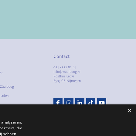
Contact
024 - 322 82 64
info@waalboog.nl
ht
Postbus 31071
6503 CB Nijmegen
 Waalboog
menten
m
×
lacht
 analyseren.
partners, die
ij hebben