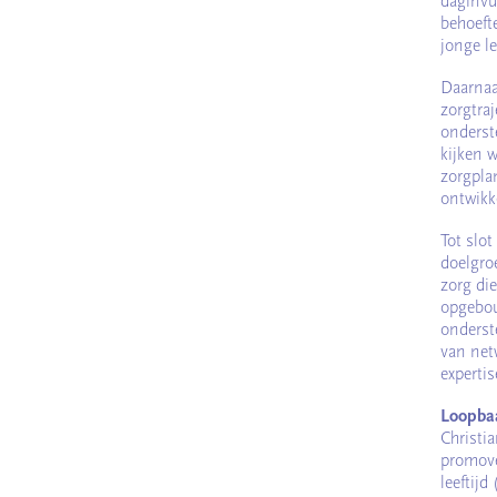
daginvu
behoeft
jonge le
Daarnaa
zorgtra
onderst
kijken 
zorgpla
ontwikk
Tot slo
doelgro
zorg die
opgebou
onderst
van net
experti
Loopba
Christi
promove
leeftijd 