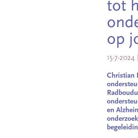
tot 
onde
op j
15-7-2024
Christian
ondersteun
Radboudum
ondersteu
en Alzhei
onderzoekt
begeleidin