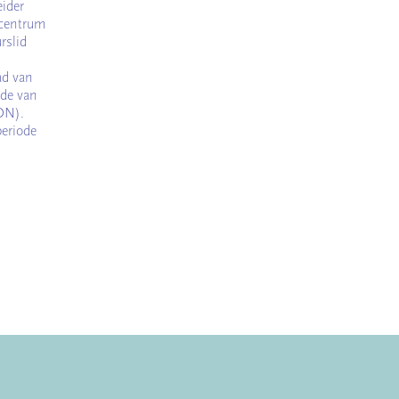
eider
ecentrum
rslid
ad van
nde van
ON).
periode