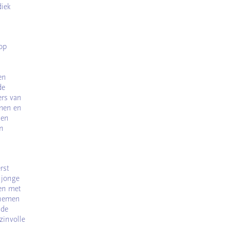
diek
 op
en
de
ers van
smen en
 en
en
rst
 jonge
ven met
lnemen
 de
zinvolle