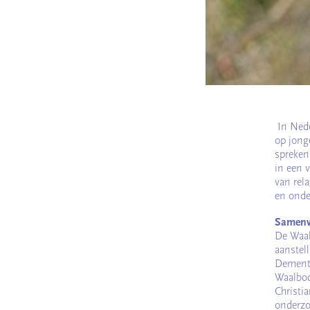
In Ned
op jong
spreke
in een 
van rel
en onde
Samenw
De Waal
aanstell
Dementi
Waalboo
Christi
onderzo