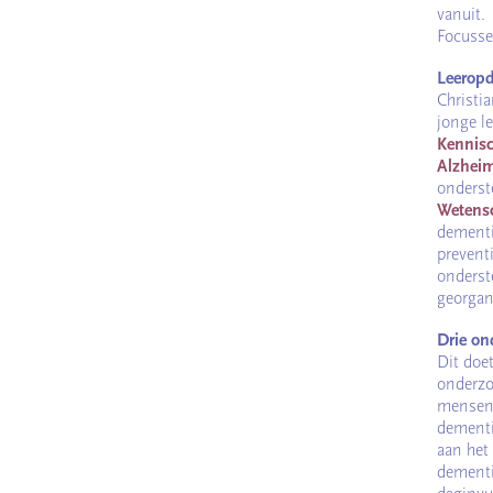
vanuit.
Focusse
Leeropd
Christi
jonge le
Kennisc
Alzhei
onderst
Wetensc
dementi
preventi
onderst
georgan
Drie on
Dit doe
onderzo
mensen 
dementi
aan het
dementi