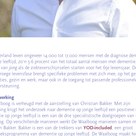
erland leven ongeveer 14.000 tot 17.000 mensen met de diagnose de
e leeftijd, zo’n 5-6 procent van het totaal aantal mensen met dementi
n van
jong
als de ziekteverschijnselen starten voor het 65e levensjaar. 
vroege levensfase brengt specifieke problemen met zich mee, op het ge
aties, gezin en werk, maar ook in de toegang tot passende professionel
rsteuning.
erking
boog is verheugd met de aanstelling van Christian Bakker. Met zijn
ing krijgt het onderzoek naar dementie op jonge leeftijd een positieve
e op jonge leeftijd is een van de drie specialistische doelgroepen van
g. Op verschillende manieren werkt De Waalboog manieren samen m
an Bakker. Bakker is een van de trekkers van
YOD-included
, een groot
eksprogramma van dementie op jonge leeftijd. De Waalboog maakt hie