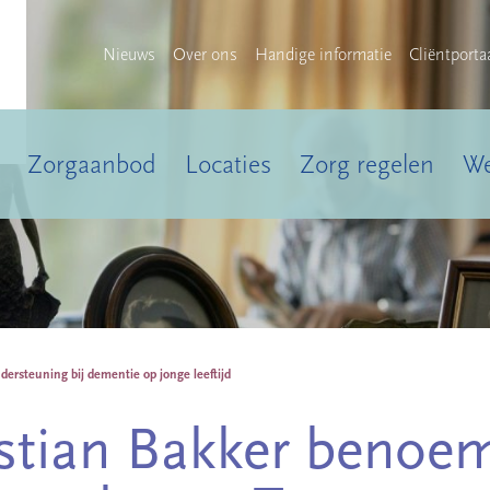
Nieuws
Over ons
Handige informatie
Cliëntporta
Zorgaanbod
Locaties
Zorg regelen
We
ersteuning bij dementie op jonge leeftijd
stian Bakker benoe