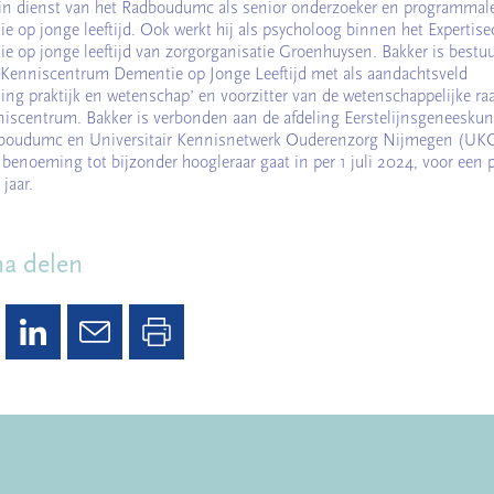
j in dienst van het Radboudumc als senior onderzoeker en programmal
e op jonge leeftijd. Ook werkt hij als psycholoog binnen het Expertis
e op jonge leeftijd van zorgorganisatie Groenhuysen. Bakker is bestuu
 Kenniscentrum Dementie op Jonge Leeftijd met als aandachtsveld
ding praktijk en wetenschap’ en voorzitter van de wetenschappelijke ra
niscentrum. Bakker is verbonden aan de afdeling Eerstelijnsgeneesku
boudumc en Universitair Kennisnetwerk Ouderenzorg Nijmegen (UK
 benoeming tot bijzonder hoogleraar gaat in per 1 juli 2024, voor een 
 jaar.
na delen