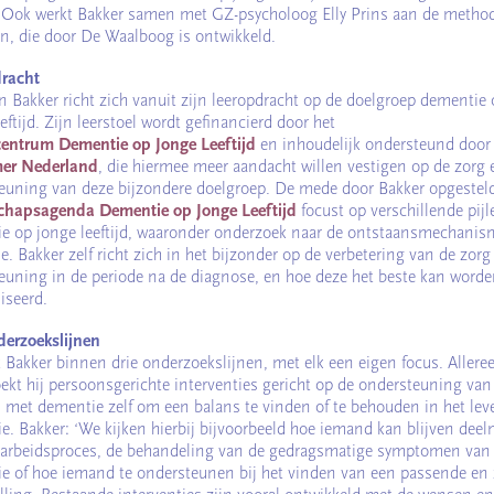
 Ook werkt Bakker samen met GZ-psycholoog Elly Prins aan de metho
n, die door De Waalboog is ontwikkeld.
racht
an Bakker richt zich vanuit zijn leeropdracht op de doelgroep dementie
eftijd. Zijn leerstoel wordt gefinancierd door het
entrum Dementie op Jonge Leeftijd
en inhoudelijk ondersteund door
mer Nederland
, die hiermee meer aandacht willen vestigen op de zorg 
euning van deze bijzondere doelgroep. De mede door Bakker opgestel
hapsagenda Dementie op Jonge Leeftijd
focust op verschillende pijl
e op jonge leeftijd, waaronder onderzoek naar de ontstaansmechani
e. Bakker zelf richt zich in het bijzonder op de verbetering van de zorg
euning in de periode na de diagnose, en hoe deze het beste kan word
iseerd.
derzoekslijnen
t Bakker binnen drie onderzoekslijnen, met elk een eigen focus. Alleree
ekt hij persoonsgerichte interventies gericht op de ondersteuning van
met dementie zelf om een balans te vinden of te behouden in het le
e. Bakker: ‘We kijken hierbij bijvoorbeeld hoe iemand kan blijven dee
 arbeidsproces, de behandeling van de gedragsmatige symptomen van
e of hoe iemand te ondersteunen bij het vinden van een passende en 