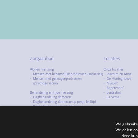
Zorgaanbod
Locaties
Wonen met zorg
Onze locaties
Mensen met lichamelijke problemen (somatiek)
Joachim en Anna
Mensen met geheugenproblemen
De Honinghoeve
(psychogeriatrie)
Nijevelt
Agnetenhof
Behandeling en tijdelijke zorg
Lentsehof
Dagbehandeling dementie
La Verna
Dagbehandeling dementie op jonge leeftijd
Behandeling en therapie thuis
Observatiezorg
Logeerzorg
We gebruike
Specialismen
Zorg met dementie
We delen ook
Zorg bij dementie op jonge leeftijd
deze kun