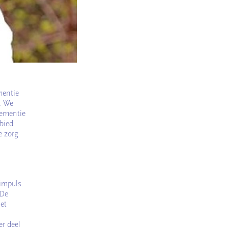
mentie
e. We
Dementie
bied
e zorg
 impuls.
 De
et
r deel