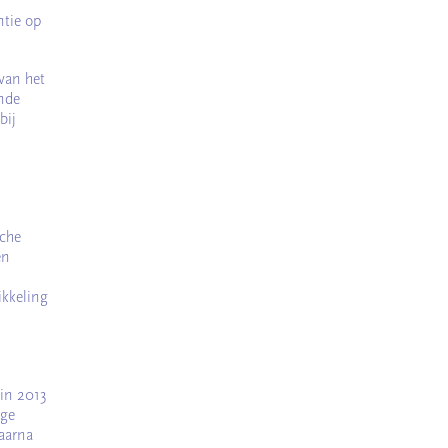
ntie op
van het
nde
bij
sche
en
ikkeling
 in 2013
nge
aarna