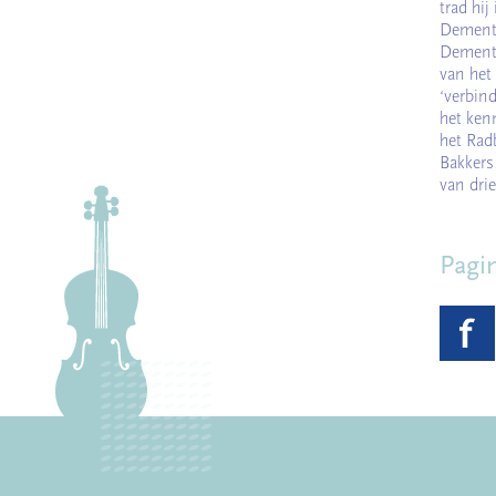
trad hi
Dementi
Dementi
van het
‘verbin
het ken
het Rad
Bakkers
van drie
Pagi