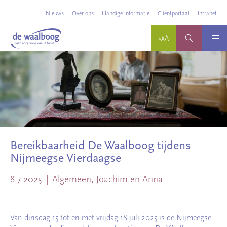
Nieuws
Over ons
Handige informatie
Cliëntportaal
Intranet
Bereikbaarheid De Waalboog tijdens
Nijmeegse Vierdaagse
8-7-2025
Algemeen, Joachim en Anna
Van dinsdag 15 tot en met vrijdag 18 juli 2025 is de Nijmeegse