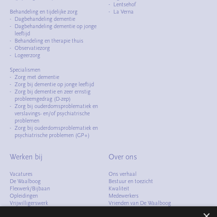
Lentsehof
Behandeling en tijdelijke zorg
La Verna
Dagbehandeling dementie
Dagbehandeling dementie op jonge
leeftijd
Behandeling en therapie thuis
Observatiezorg
Logeerzorg
Specialismen
Zorg met dementie
Zorg bij dementie op jonge leeftijd
Zorg bij dementie en zeer ernstig
probleemgedrag (D-zep)
Zorg bij ouderdomsproblematiek en
verslavings- en/of psychiatrische
problemen
Zorg bij ouderdomsproblematiek en
psychiatrische problemen (GP+)
Werken bij
Over ons
Vacatures
Ons verhaal
De Waalboog
Bestuur en toezicht
Flexwerk/Bijbaan
Kwaliteit
Opleidingen
Medewerkers
Vrijwilligerswerk
Vrienden van De Waalboog
Meelopen
Cliëntenraad
×