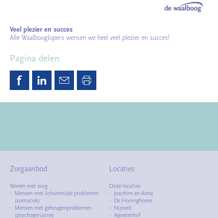
Veel plezier en succes
Alle Waalbooglopers wensen we heel veel plezier en succes!
Pagina delen
Zorgaanbod
Locaties
Wonen met zorg
Onze locaties
Mensen met lichamelijke problemen
Joachim en Anna
(somatiek)
De Honinghoeve
Mensen met geheugenproblemen
Nijevelt
(psychogeriatrie)
Agnetenhof