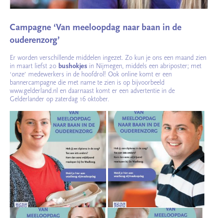
Campagne ‘Van meeloopdag naar baan in de
ouderenzorg’
Er worden verschillende middelen ingezet. Zo kun je ons een maand zien
in maart liefst 20
bushokjes
in Nijmegen, middels een abriposter; met
‘onze’ medewerkers in de hoofdrol! Ook online komt er een
bannercampagne die met name te zien is op bijvoorbeeld
www.gelderland.nl en daarnaast komt er een advertentie in de
Gelderlander op zaterdag 16 oktober.