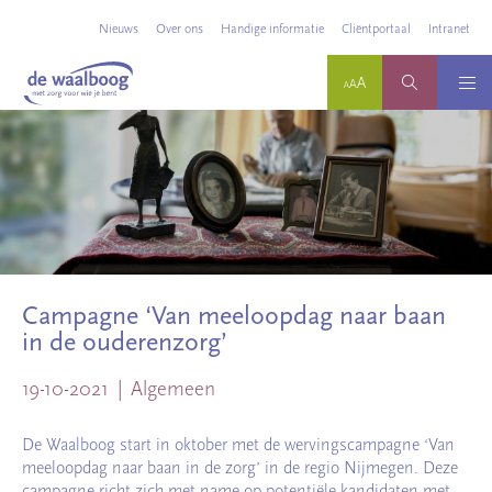
Nieuws
Over ons
Handige informatie
Cliëntportaal
Intranet
Campagne ‘Van meeloopdag naar baan
in de ouderenzorg’
19-10-2021
Algemeen
De Waalboog start in oktober met de wervingscampagne ‘Van
meeloopdag naar baan in de zorg’ in de regio Nijmegen. Deze
campagne richt zich met name op potentiële kandidaten met