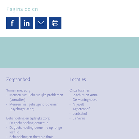
Pagina delen
Zorgaanbod
Locaties
Wonen met zorg
Onze locaties
Mensen met lichamelijke problemen
Joachim en Anna
(somatiek)
De Honinghoeve
Mensen met geheugenproblemen
Nijevelt
(psychogeriatrie)
Agnetenhof
Lentsehof
Behandeling en tijdelijke zorg
La Verna
Dagbehandeling dementie
Dagbehandeling dementie op jonge
leeftijd
Behandeling en therapie thuis