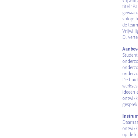
vrijwil
titel ‘P
gewaard
volop: 
de teamr
Vrijwill
D, verte
Aanbev
Student
onderzoe
onderzo
onderzo
De huid
werkses
ideeën 
ontwikk
gesprek
Instru
Daarnaa
ontwikk
op de k