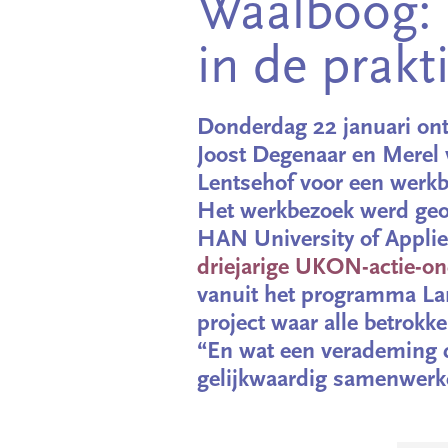
Waalboog: 
in de prakti
Donderdag 22 januari o
Joost Degenaar en Merel
Lentsehof voor een werkb
Het werkbezoek werd ge
HAN University of Applie
driejarige UKON-actie-o
vanuit het programma La
project waar alle betrok
“En wat een verademing d
gelijkwaardig samenwerke