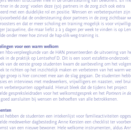
ligers werken structureel mee in de ondersteuning van bewoners. En me
artner in de zorg’ voelen deze (50) partners in de zorg zich ook extra
eerd met een duidelijke rol en positie. Wensen en verbeterpunten zijn
bijvoorbeeld dat de ondersteuning door partners in de zorg zichtbaar w
oosters en dat er meer scholing en training mogelijk is voor vrijwillig
iger Jacqueline, die maar liefst 2 à 3 dagen per week te vinden is op Le
lde onder meer hoe zinvol de hap-slik-weg-training is.
elingen voor een warm welkom
en hbo-verpleegkunde van de HAN presenteerden de uitvoering van het
k in de praktijk op Lentsehof D. Dit is een soort estafette-onderzoek: 
ek van de eerste groep studenten kwam de aanbeveling om het volge
ek te richten op het inzichtelijk maken en verbeteren van het warm w
ige groep is hier concreet mee aan de slag gegaan. De studenten hebb
sies en interviews met medewerkers, vrijwilligers en naasten, veel bru
en verbeterpunten opgehaald. Hieruit bleek dat de tijdens het project
elde gespreksleidraden voor het welkomstgesprek en het
Partners in d
 goed aansluiten bij wensen en behoeften van alle betrokkenen.
menten
st hebben de studenten een intekenlijst voor familieactiviteiten opges
elde medewerker dagbesteding Anne Kersten een checklist ter voorber
omst van een nieuwe bewoner. Hele welkome instrumenten, aldus An