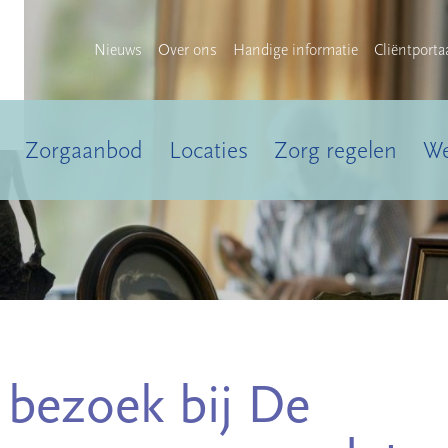
Nieuws
Over ons
Handige informatie
Cliëntporta
Zorgaanbod
Locaties
Zorg regelen
We
bezoek bij De