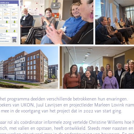
 het programma deelden verschillende betrokkenen hun ervaringen.
ekers van UKON, Juul Lavrijsen en projectleider Marleen Lovink na
ee in de voortgang van het project dat in 2022 van start ging.
aar rol als coördinator informele zorg vertelde Christine Willems hoe 
 zich, met vallen en opstaan, heeft ontwikkeld. Steeds meer naasten en