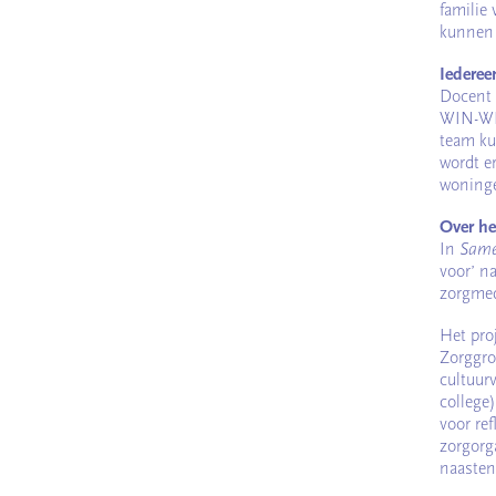
familie 
kunnen 
Iedereen
Docent 
WIN-WIN
team ku
wordt e
woninge
Over he
In
Same
voor’ na
zorgmed
Het pro
Zorggro
cultuur
college
voor re
zorgorg
naasten,