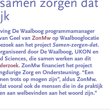
samen zorgen dat
jk
ntving De Waalboog programmamanager
 van Geel van
ZonMw
op Waalbooglocatie
ezoek aan het project
Samen-zorgen-dat
.
organiseerd door De Waalboog, UKON en
d Sciences, die samen werken aan dit
nderzoek
. ZonMw financiert het project
ngdurige Zorg en Ondersteuning. “Een
kenen trots op mogen zijn”, aldus ZonMw.
at vooral ook de mensen die in de praktijk
n aan welbevinden aan het woord zijn.”