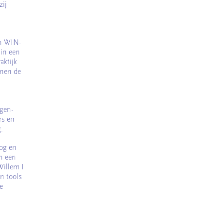
zij
en WIN-
 in een
aktijk
nnen de
rgen-
rs en
.
og en
n een
Willem I
n tools
e