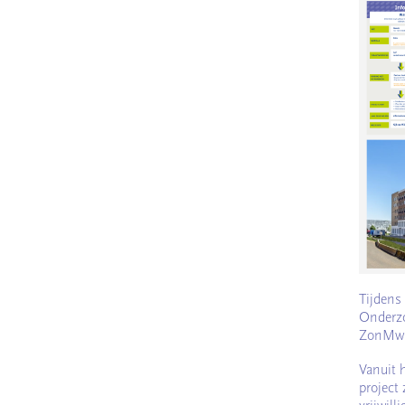
Tijdens
Onderzo
ZonMw m
Vanuit h
project