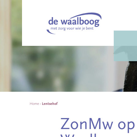
Home
›
Lentsehof
ZonMw op 