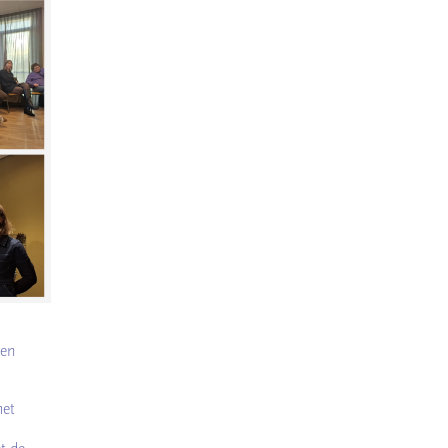
men
het