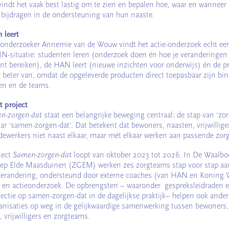
vindt het vaak best lastig om te zien en bepalen hoe, waar en wanneer 
bijdragen in de ondersteuning van hun naaste.
 leert
onderzoeker Annemie van de Wouw vindt het actie-onderzoek echt e
-situatie: studenten leren (onderzoek doen én hoe je veranderingen
nt bereiken), de HAN leert (nieuwe inzichten voor onderwijs) én de pr
r beter van, omdat de opgeleverde producten direct toepasbaar zijn bi
n en de teams.
t project
n-zorgen-dat
staat een belangrijke beweging centraal: de stap van ‘zo
ar ‘samen-zorgen-dat’. Dat betekent dat bewoners, naasten, vrijwillige
ewerkers niet naast elkaar, maar mét elkaar werken aan passende zorg
ject
Samen-zorgen-dat
loopt van oktober 2023 tot 2026. In De Waalbo
ep Elde Maasduinen (ZGEM) werken zes zorgteams stap voor stap aa
verandering, ondersteund door externe coaches (van HAN en Koning 
) en actieonderzoek. De opbrengsten – waaronder gespreksleidraden e
flectie op samen-zorgen-dat in de dagelijkse praktijk– helpen ook ander
anisaties op weg in de gelijkwaardige samenwerking tussen bewoners,
 vrijwilligers en zorgteams.