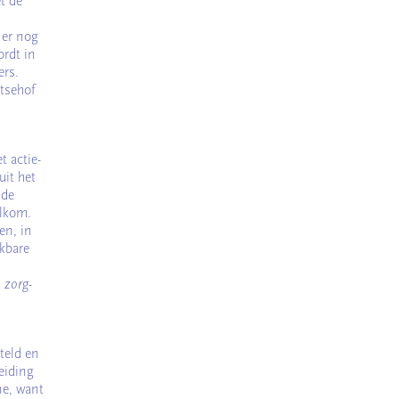
t de
 er nog
ordt in
ers.
ntsehof
 actie-
uit het
nde
elkom.
en, in
ikbare
e zorg
-
teld en
eiding
ne, want