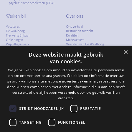
psychiatrische problemen (GP+)
Werken bij
Over ons
Vacatures
Ons verhaal
De Waalboog
Bestuur en toezicht
Flexwerk/Bijbaan
Kwaliteit
Opleidingen
Medewerkers
Vrijwilligerswerk
Vrienden van De Waalboog
Meelopen
Cliëntenraad
×
Verhalen
Folders en documenten
Deze website maakt gebruik
Arbeidsvoorwaarden
Samenwerken
van cookies.
Expertisecentrum
Compliment of klacht
We gebruiken cookies om inhoud en advertenties te personaliseren
Verhalen
en om ons verkeer te analyseren. We delen ook informatie over uw
gebruik van onze site met onze advertentie- en analysepartners, die
Contact
deze kunnen combineren met andere informatie die u aan hen heeft
verstrekt of die zij hebben verzameld door uw gebruik van hun
024 - 322 82 64
info@waalboog.nl
diensten.
Postbus 31071
6503 CB Nijmegen
STRIKT NOODZAKELIJK
PRESTATIE
TARGETING
FUNCTIONEEL