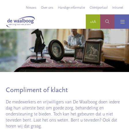
Nieuws
Over ons
Handige informatie
Cliëntportaal
Intranet
Compliment of klacht
De medewerkers en vrijwilligers van De Waalboog doen iedere
dag hun uiterste best om goede zorg, behandeling en
ondersteuning te bieden. Toch kan het gebeuren dat u niet
tevreden bent. Laat het ons weten. Bent u tevreden? Ook dat
horen wij dat graag.