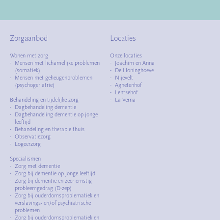
Zorgaanbod
Locaties
Wonen met zorg
Onze locaties
Mensen met lichamelijke problemen
Joachim en Anna
(somatiek)
De Honinghoeve
Mensen met geheugenproblemen
Nijevelt
(psychogeriatrie)
Agnetenhof
Lentsehof
Behandeling en tijdelijke zorg
La Verna
Dagbehandeling dementie
Dagbehandeling dementie op jonge
leeftijd
Behandeling en therapie thuis
Observatiezorg
Logeerzorg
Specialismen
Zorg met dementie
Zorg bij dementie op jonge leeftijd
Zorg bij dementie en zeer ernstig
probleemgedrag (D-zep)
Zorg bij ouderdomsproblematiek en
verslavings- en/of psychiatrische
problemen
Zorg bij ouderdomsproblematiek en