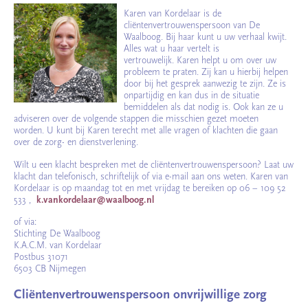
Karen van Kordelaar is de
cliëntenvertrouwenspersoon van De
Waalboog. Bij haar kunt u uw verhaal kwijt.
Alles wat u haar vertelt is
vertrouwelijk. Karen helpt u om over uw
probleem te praten. Zij kan u hierbij helpen
door bij het gesprek aanwezig te zijn. Ze is
onpartijdig en kan dus in de situatie
bemiddelen als dat nodig is. Ook kan ze u
adviseren over de volgende stappen die misschien gezet moeten
worden. U kunt bij Karen terecht met alle vragen of klachten die gaan
over de zorg- en dienstverlening.
Wilt u een klacht bespreken met de cliëntenvertrouwenspersoon? Laat uw
klacht dan telefonisch, schriftelijk of via e-mail aan ons weten. Karen van
Kordelaar is op maandag tot en met vrijdag te bereiken op 06 – 109 52
533 ,
k.vankordelaar@waalboog.nl
of via:
Stichting De Waalboog
K.A.C.M. van Kordelaar
Postbus 31071
6503 CB Nijmegen
Cliëntenvertrouwenspersoon onvrijwillige zorg