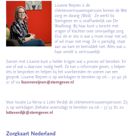
Lisanne Reijnen is de
cliëntenvertrouwenspersoon binnen de Wet
zorg en dwang (Wzd). Ze werkt bij
Stemgever en is onafhankelijk van De
Waalboog. Bij haar kunt u terecht met
vragen of klachten over onvrijwillige zorg.
Dus als er iets is wat u moet maar niet wil,
of wil maar niet mag. Ze is partijdig, staat
aan uw kant en bemiddelt niet. Alles wat u
haar vertelt is vertrouwelijk.
Samen met Lisanne kunt u helder krijgen wat u precies wil bereiken. En
wie of wat u daarvoor nodig heeft. Ze kan u informatie geven, u helpen
iets te bespreken en helpen bij het voorbereiden en voeren van een
gesprek. Lisanne Reijnen is op werkdagen te bereiken op 06 – 30 40 36
21 of via
l
isannereijnen@stemgever.nl
Voor locatie La Verna is Lotte Verdijk de cliëntenvertrouwenspersoon. Zij
is op werkdagen (behalve woensdag) te bereiken via 06 – 57 52 82 20
lotteverdijk@stemgever.n
l
.
Zorgkaart Nederland