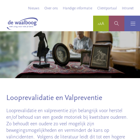
Nieuws
Over ons
Handige informatie
Cliëntportaal
Intranet
Looprevalidatie en Valpreventie
Looprevalidatie en valpreventie zijn belangrijk voor herstel
en/of behoud van een goede motoriek bij kwetsbare ouderen.
Zo behoudt een oudere zo veel mogelijk zijn
bewegingsmogelijkheden en vermindert de kans op
valincidenten. Volgens de literatuur leidt dit tot een hogere