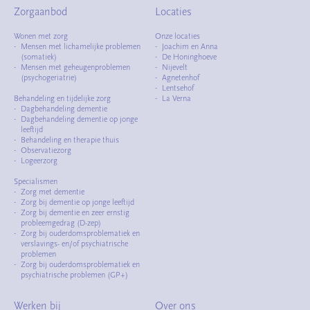
Zorgaanbod
Locaties
Wonen met zorg
Onze locaties
Mensen met lichamelijke problemen
Joachim en Anna
(somatiek)
De Honinghoeve
Mensen met geheugenproblemen
Nijevelt
(psychogeriatrie)
Agnetenhof
Lentsehof
Behandeling en tijdelijke zorg
La Verna
Dagbehandeling dementie
Dagbehandeling dementie op jonge
leeftijd
Behandeling en therapie thuis
Observatiezorg
Logeerzorg
Specialismen
Zorg met dementie
Zorg bij dementie op jonge leeftijd
Zorg bij dementie en zeer ernstig
probleemgedrag (D-zep)
Zorg bij ouderdomsproblematiek en
verslavings- en/of psychiatrische
problemen
Zorg bij ouderdomsproblematiek en
psychiatrische problemen (GP+)
Werken bij
Over ons