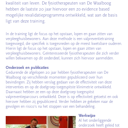
kwaliteit van leven. De fysiotherapeuten van De Waalboog
hebben de laatste 20 jaar hiervoor een zo evidence based
mogelijke revalidatieprogramma ontwikkeld, wat aan de basis
ligt van deze training.
In de training ligt de focus op het opstaan, lopen en gaan zitten van
verpleeghuisbewoners. Aan deze methode is een valpreventietraining
toegevoegd, die specifiek is toegesneden op de meest kwetsbare ouderen.
Hierin ligt de focus op het opstaan, lopen en gaan zitten van
verpleeghuisbewoners. Geïnteresseerde fysiotherapeuten die zich verder
willen bekwamen op dit onderdeel, kunnen zich hiervoor aanmelden.
Onderzoek en publicaties
Gedurende de afgelopen 20 jaar hebben fysiotherapeuten van De
Waalboog op verschillende momenten gepubliceerd over hun
bevindingen. Zij hebben verslag gedaan van de effectiviteit van deze
interventies en op de doelgroep toegespitste klinimetrie ontwikkeld.
Daarnaast hebben ze een op deze doelgroep toegespitst
valpreventieparcours ontwikkeld. Deze is op effectiviteit getoetst en ook
hierover hebben zij gepubliceerd. Verder hebben ze gekeken naar de
gevolgen en risico’s na het stoppen van een behandeling.
Werkwijze
Al het onderliggende
onderzoek heeft geleid tot