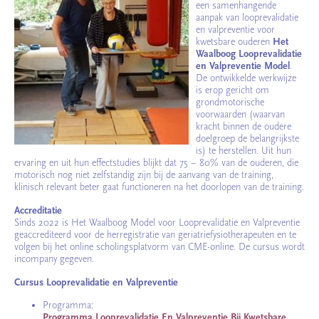
een samenhangende
aanpak van looprevalidatie
en valpreventie voor
kwetsbare ouderen
Het
Waalboog Looprevalidatie
en Valpreventie Model
.
De ontwikkelde werkwijze
is erop gericht om
grondmotorische
voorwaarden (waarvan
kracht binnen de oudere
doelgroep de belangrijkste
is) te herstellen. Uit hun
ervaring en uit hun effectstudies blijkt dat 75 – 80% van de ouderen, die
motorisch nog niet zelfstandig zijn bij de aanvang van de training,
klinisch relevant beter gaat functioneren na het doorlopen van de training.
Accreditatie
Sinds 2022 is Het Waalboog Model voor Looprevalidatie en Valpreventie
geaccrediteerd voor de herregistratie van geriatriefysiotherapeuten en te
volgen bij het online scholingsplatvorm van CME-online. De cursus wordt
incompany gegeven.
Cursus Looprevalidatie en Valpreventie
Programma:
Programma Looprevalidatie En Valpreventie Bij Kwetsbare