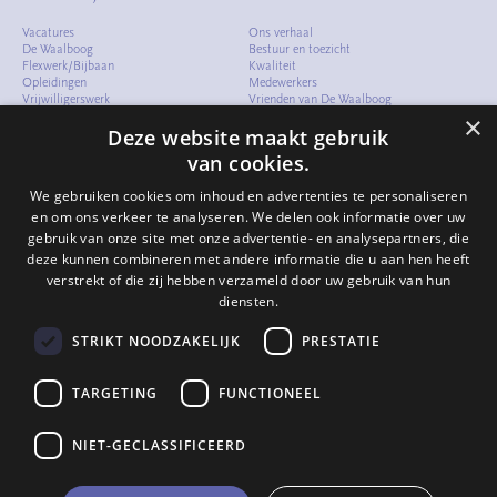
Vacatures
Ons verhaal
De Waalboog
Bestuur en toezicht
Flexwerk/Bijbaan
Kwaliteit
Opleidingen
Medewerkers
Vrijwilligerswerk
Vrienden van De Waalboog
Meelopen
Cliëntenraad
×
Verhalen
Folders en documenten
Deze website maakt gebruik
Arbeidsvoorwaarden
Samenwerken
van cookies.
Expertisecentrum
Compliment of klacht
We gebruiken cookies om inhoud en advertenties te personaliseren
Verhalen
en om ons verkeer te analyseren. We delen ook informatie over uw
gebruik van onze site met onze advertentie- en analysepartners, die
Contact
deze kunnen combineren met andere informatie die u aan hen heeft
verstrekt of die zij hebben verzameld door uw gebruik van hun
024 - 322 82 64
info@waalboog.nl
diensten.
Postbus 31071
6503 CB Nijmegen
STRIKT NOODZAKELIJK
PRESTATIE
TARGETING
FUNCTIONEEL
NIET-GECLASSIFICEERD