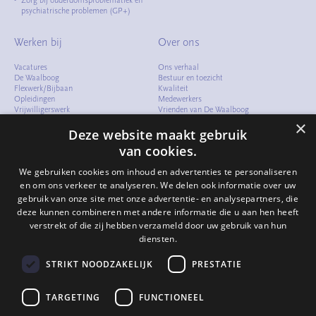
Zorg bij ouderdomsproblematiek en
psychiatrische problemen (GP+)
Werken bij
Over ons
Vacatures
Ons verhaal
De Waalboog
Bestuur en toezicht
Flexwerk/Bijbaan
Kwaliteit
Opleidingen
Medewerkers
Vrijwilligerswerk
Vrienden van De Waalboog
Meelopen
Cliëntenraad
×
Verhalen
Folders en documenten
Deze website maakt gebruik
Arbeidsvoorwaarden
Samenwerken
van cookies.
Expertisecentrum
Compliment of klacht
We gebruiken cookies om inhoud en advertenties te personaliseren
Verhalen
en om ons verkeer te analyseren. We delen ook informatie over uw
gebruik van onze site met onze advertentie- en analysepartners, die
Contact
deze kunnen combineren met andere informatie die u aan hen heeft
verstrekt of die zij hebben verzameld door uw gebruik van hun
024 - 322 82 64
info@waalboog.nl
diensten.
Postbus 31071
6503 CB Nijmegen
STRIKT NOODZAKELIJK
PRESTATIE
TARGETING
FUNCTIONEEL