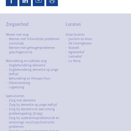
Zorgaanbod
Locaties
Wonen met zorg
Onze locaties
Mensen met lichamelijke problemen
Joachim en Anna
(somatiek)
De Honinghoeve
Mensen met geheugenproblemen
Nijevelt
(psychogeriatrie)
Agnetenhof
Lentsehof
Behandeling en tijdelijke zorg
La Verna
Dagbehandeling dementie
Dagbehandeling dementie op jonge
leeftijd
Behandeling en therapie thuis
Observatiezorg
Logeerzorg
Specialismen
Zorg met dementie
Zorg bij dementie op jonge leeftijd
Zorg bij dementie en zeer ernstig
probleemgedrag (D-zep)
Zorg bij ouderdomsproblematiek en
verslavings- en/of psychiatrische
problemen