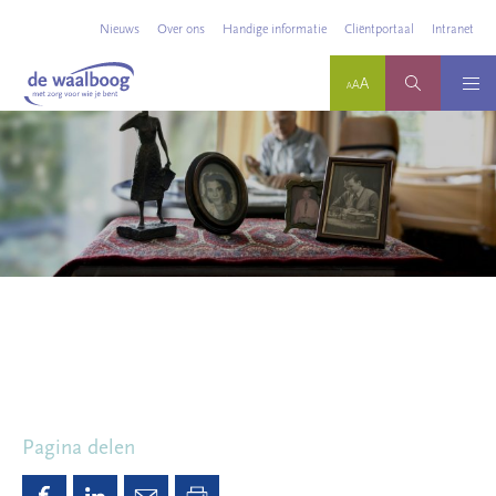
Nieuws
Over ons
Handige informatie
Cliëntportaal
Intranet
Pagina delen