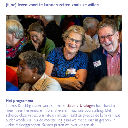
(fijne) leven voort te kunnen zetten zoals ze willen.
Het programma
Tijdens Krachtig ouder worden nemen
Sabine Uitslag
en haar band u
mee in een herkenbare, informatieve én muzikale voorstelling. Met
scherpe observaties, warmte en muziek raakt zij precies de kern van wat
ouder worden is. Na de voorstelling gaan we met elkaar in gesprek in
kleine dialooggroepen. Samen praten we over vragen als: