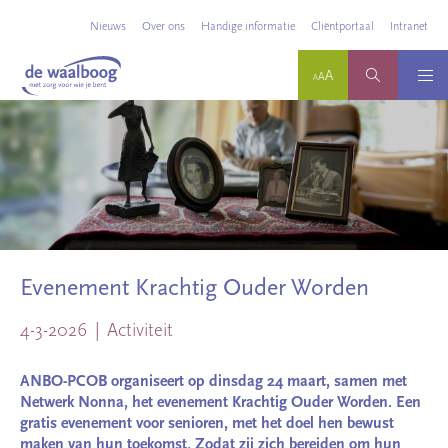
Nieuws
Over ons
Handige informatie
Cliëntportaal
Intranet
Evenement Krachtig Ouder Worden
4-3-2026
Activiteit
ANBO-PCOB organiseert op dinsdag 24 maart, samen met
Netwerk Nonna, het evenement Krachtig Ouder Worden. Een
gratis evenement voor senioren, met het doel hen bewust
maken van hun toekomst. Zodat zij zich bereiden om hun