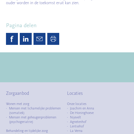
ouder worden in de toekomst eruit kan zien.
Pagina delen
Zorgaanbod
Locaties
Wonen met zorg
Onze locaties
Mensen met lichamelijke problemen
Joachim en Anna
(somatiek)
De Honinghoeve
Mensen met geheugenproblemen
Nijevelt
(psychogeriatrie)
Agnetenhof
Lentsehof
Behandeling en tijdelijke zorg
La Verna