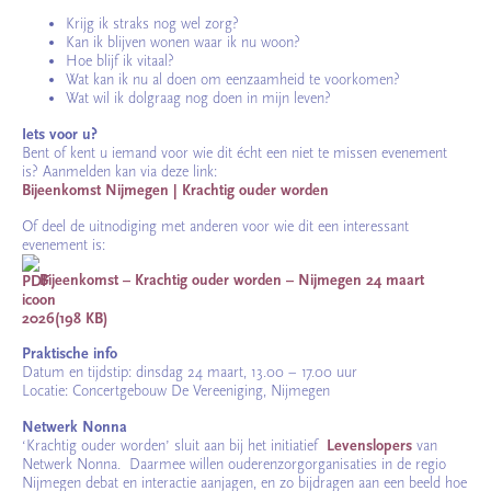
Krijg ik straks nog wel zorg?
Kan ik blijven wonen waar ik nu woon?
Hoe blijf ik vitaal?
Wat kan ik nu al doen om eenzaamheid te voorkomen?
Wat wil ik dolgraag nog doen in mijn leven?
Iets voor u?
Bent of kent u iemand voor wie dit écht een niet te missen evenement
is? Aanmelden kan via deze link:
Bijeenkomst Nijmegen | Krachtig ouder worden
Of deel de uitnodiging met anderen voor wie dit een interessant
evenement is:
Bijeenkomst – Krachtig ouder worden – Nijmegen 24 maart
2026
(198 KB)
Praktische info
Datum en tijdstip: dinsdag 24 maart, 13.00 – 17.00 uur
Locatie: Concertgebouw De Vereeniging, Nijmegen
Netwerk Nonna
‘Krachtig ouder worden’ sluit aan bij het initiatief
Levenslopers
van
Netwerk Nonna. Daarmee willen ouderenzorgorganisaties in de regio
Nijmegen debat en interactie aanjagen, en zo bijdragen aan een beeld hoe