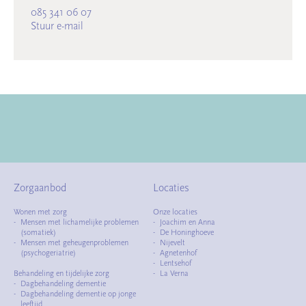
085 341 06 07
Stuur e-mail
Zorgaanbod
Locaties
Wonen met zorg
Onze locaties
Mensen met lichamelijke problemen
Joachim en Anna
(somatiek)
De Honinghoeve
Mensen met geheugenproblemen
Nijevelt
(psychogeriatrie)
Agnetenhof
Lentsehof
Behandeling en tijdelijke zorg
La Verna
Dagbehandeling dementie
Dagbehandeling dementie op jonge
leeftijd