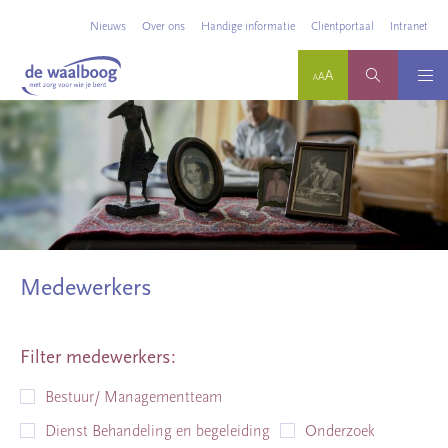
Nieuws
Over ons
Handige informatie
Cliëntportaal
Intranet
Medewerkers
Filter medewerkers:
Bestuur/ Managementteam
Dienst Behandeling en begeleiding
Onderzoek