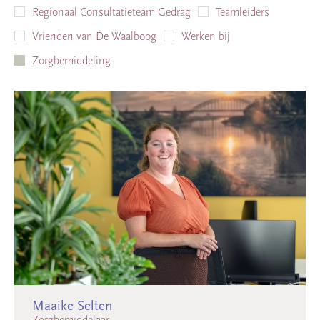
Regionaal Consultatieteam Gedrag
Teamleiders
Vrienden van De Waalboog
Werken bij
Zorgbemiddeling
Maaike Selten
Zorgbemiddelaar