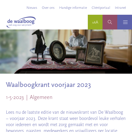
Nieuws
Over ons
Handige informatie
Cliëntportaal
Intranet
Waalboogkrant voorjaar 2023
1-5-2023
Algemeen
Lees nu de laatste editie van de nieuwskrant van De Waalboog
– voorjaar 2023. Deze krant staat weer boordevol leuke verhalen
voor iedereen en wordt met zorg gemaakt met en voor
bewoners, naasten, medewerkers en vrijwilligers per locatie.