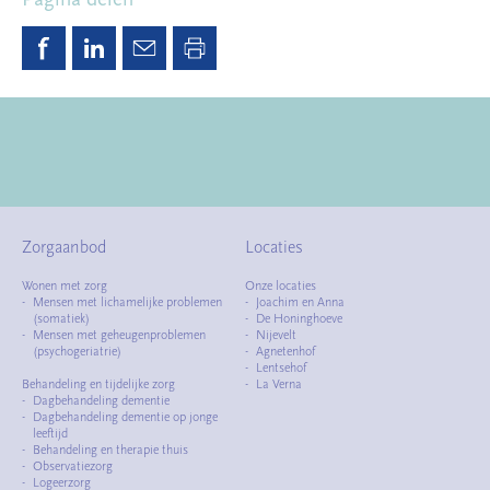
Zorgaanbod
Locaties
Wonen met zorg
Onze locaties
Mensen met lichamelijke problemen
Joachim en Anna
(somatiek)
De Honinghoeve
Mensen met geheugenproblemen
Nijevelt
(psychogeriatrie)
Agnetenhof
Lentsehof
Behandeling en tijdelijke zorg
La Verna
Dagbehandeling dementie
Dagbehandeling dementie op jonge
leeftijd
Behandeling en therapie thuis
Observatiezorg
Logeerzorg