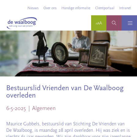
Nieuws
Over ons
Handige informatie
Cliëntportaal
Intranet
Bestuurslid Vrienden van De Waalboog
overleden
6-5-2025
Algemeen
Maurice Gubbels, bestuurslid van Stichting De Vrienden van
De Waalboog, is maandag 28 april overleden. Hij was ziek en is
slechts 61 jaar geworden. Wij zijn dankbaar voor zijn jarenlange