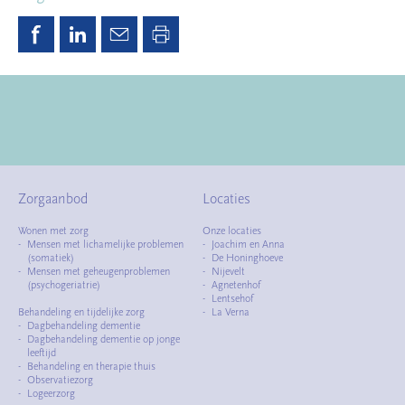
Zorgaanbod
Locaties
Wonen met zorg
Onze locaties
Mensen met lichamelijke problemen
Joachim en Anna
(somatiek)
De Honinghoeve
Mensen met geheugenproblemen
Nijevelt
(psychogeriatrie)
Agnetenhof
Lentsehof
Behandeling en tijdelijke zorg
La Verna
Dagbehandeling dementie
Dagbehandeling dementie op jonge
leeftijd
Behandeling en therapie thuis
Observatiezorg
Logeerzorg