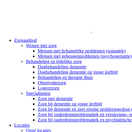
Zorgaanbod
Wonen met zorg
Mensen met lichamelijke problemen (somatiek)
Mensen met geheugenproblemen (psychogeriatrie)
Behandeling en tijdelijke zorg
Dagbehandeling dementie
Dagbehandeling dementie op jonge leeftijd
Behandeling en therapie thuis
Observatiezorg
Logeerzorg
Specialismen
Zorg met dementie
Zorg bij dementie op jonge leeftijd
Zorg bij dementie en zeer ernstig probleemgedrag
Zorg bij ouderdomsproblematiek en verslavings- e
Zorg bij ouderdomsproblematiek en psychiatrisch
Locaties
Onze locaties