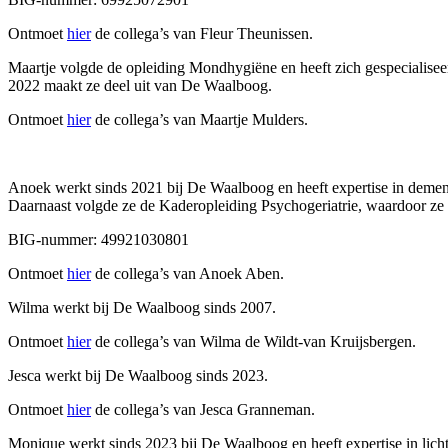
Ontmoet
hier
de collega’s van Fleur Theunissen.
Maartje volgde de opleiding Mondhygiëne en heeft zich gespecialiseer
2022 maakt ze deel uit van De Waalboog.
Ontmoet
hier
de collega’s van Maartje Mulders.
Anoek werkt sinds 2021 bij De Waalboog en heeft expertise in dement
Daarnaast volgde ze de Kaderopleiding Psychogeriatrie, waardoor ze 
BIG-nummer: 49921030801
Ontmoet
hier
de collega’s van Anoek Aben.
Wilma werkt bij De Waalboog sinds 2007.
Ontmoet
hier
de collega’s van Wilma de Wildt-van Kruijsbergen.
Jesca werkt bij De Waalboog sinds 2023.
Ontmoet
hier
de collega’s van Jesca Granneman.
Monique werkt sinds 2023 bij De Waalboog en heeft expertise in licht