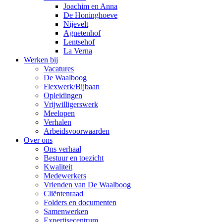
Joachim en Anna
De Honinghoeve
Nijevelt
Agnetenhof
Lentsehof
La Verna
Werken bij
Vacatures
De Waalboog
Flexwerk/Bijbaan
Opleidingen
Vrijwilligerswerk
Meelopen
Verhalen
Arbeidsvoorwaarden
Over ons
Ons verhaal
Bestuur en toezicht
Kwaliteit
Medewerkers
Vrienden van De Waalboog
Cliëntenraad
Folders en documenten
Samenwerken
Expertisecentrum