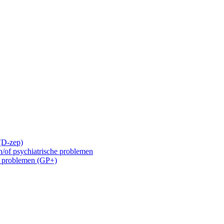
 (D-zep)
n/of psychiatrische problemen
e problemen (GP+)