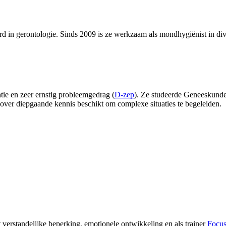
d in gerontologie. Sinds 2009 is ze werkzaam als mondhygiënist in dive
ie en zeer ernstig probleemgedrag (
D-zep
). Ze studeerde Geneeskund
over diepgaande kennis beschikt om complexe situaties te begeleiden.
 verstandelijke beperking, emotionele ontwikkeling en als trainer
Focus