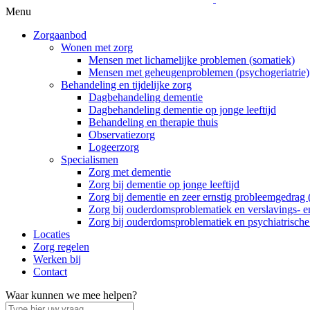
Menu
Zorgaanbod
Wonen met zorg
Mensen met lichamelijke problemen (somatiek)
Mensen met geheugenproblemen (psychogeriatrie)
Behandeling en tijdelijke zorg
Dagbehandeling dementie
Dagbehandeling dementie op jonge leeftijd
Behandeling en therapie thuis
Observatiezorg
Logeerzorg
Specialismen
Zorg met dementie
Zorg bij dementie op jonge leeftijd
Zorg bij dementie en zeer ernstig probleemgedrag
Zorg bij ouderdomsproblematiek en verslavings- e
Zorg bij ouderdomsproblematiek en psychiatrisch
Locaties
Zorg regelen
Werken bij
Contact
Waar kunnen we mee helpen?