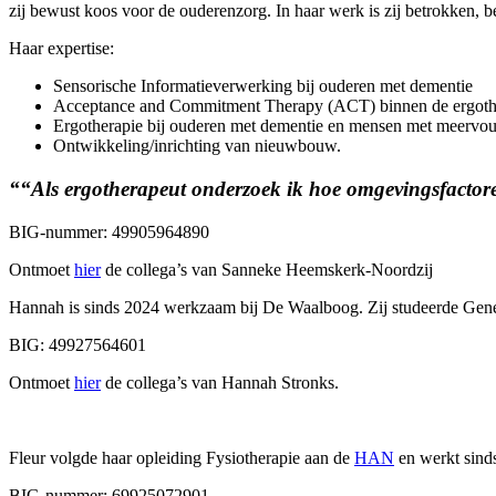
zij bewust koos voor de ouderenzorg. In haar werk is zij betrokken, b
Haar expertise:
Sensorische Informatieverwerking bij ouderen met dementie
Acceptance and Commitment Therapy (ACT) binnen de ergothe
Ergotherapie bij ouderen met dementie en mensen met meervou
Ontwikkeling/inrichting van nieuwbouw.
““Als ergotherapeut onderzoek ik hoe omgevingsfactor
BIG-nummer: 49905964890
Ontmoet
hier
de collega’s van Sanneke Heemskerk-Noordzij
Hannah is sinds 2024 werkzaam bij De Waalboog. Zij studeerde Ge
BIG: 49927564601
Ontmoet
hier
de collega’s van Hannah Stronks.
Fleur volgde haar opleiding Fysiotherapie aan de
HAN
en werkt sinds
BIG-nummer: 69925072901