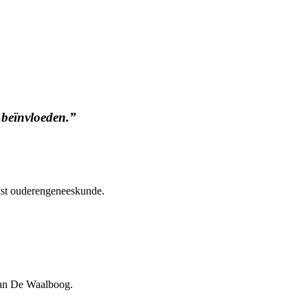
 beïnvloeden.”
alist ouderengeneeskunde.
 van De Waalboog.