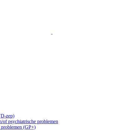
 (D-zep)
n/of psychiatrische problemen
e problemen (GP+)