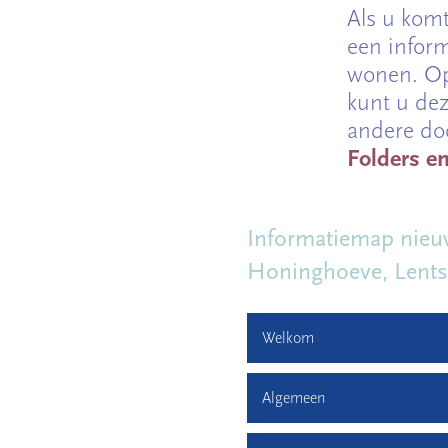
Als u kom
een inform
wonen. Op
kunt u de
andere do
Folders e
Informatiemap nieuw
Honinghoeve, Lents
Welkom
Algemeen