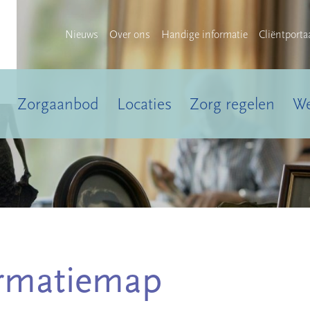
Nieuws
Over ons
Handige informatie
Cliëntporta
Zorgaanbod
Locaties
Zorg regelen
We
ormatiemap