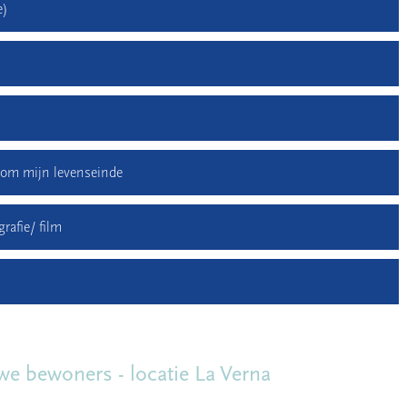
e)
dom mijn levenseinde
rafie/ film
e bewoners - locatie La Verna