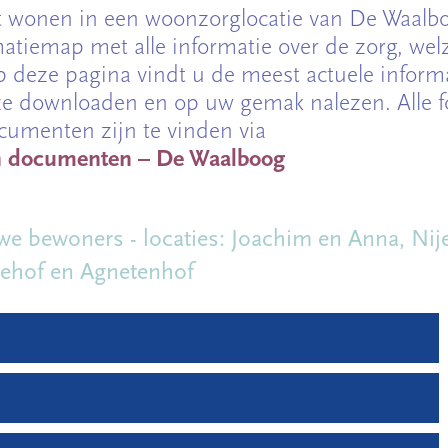
t wonen in een woonzorglocatie van De Waalboo
atiemap met alle informatie over de zorg, wel
 deze pagina vindt u de meest actuele inform
ze downloaden en op uw gemak nalezen. Alle f
cumenten zijn te vinden via
n documenten – De Waalboog
e bewoners - locaties: Joachim en Anna, Nije
ehof en Agnetenhof