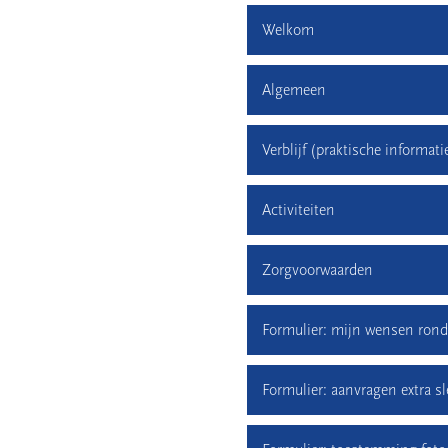
Welkom
Algemeen
Verblijf (praktische informati
Activiteiten
Zorgvoorwaarden
Formulier: mijn wensen ron
Formulier: aanvragen extra sl