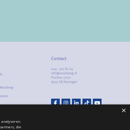
Contact
024 - 322 82 64
info@waalboog.nl
ht
Postbus 31071
6503 CB Nijmegen
 Waalboog
menten
m
×
lacht
 analyseren.
partners, die