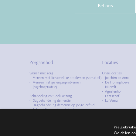
Bel ons
Zorgaanbod
Locaties
Wonen met zorg
Onze locaties
Mensen met lichamelijke problemen (somatiek)
Joachim en Anna
Mensen met geheugenproblemen
De Honinghoeve
(psychogeriatrie)
Nijevelt
Agnetenhof
Behandeling en tijdelijke zorg
Lentsehof
Dagbehandeling dementie
La Verna
Dagbehandeling dementie op jonge leeftijd
Behandeling en therapie thuis
Observatiezorg
Logeerzorg
We gebruike
Specialismen
We delen ook
Zorg met dementie