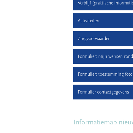
Verblijf (praktische informati
Activiteiten
Zorgvoorwaarden
Formulier: mijn wensen ron
Formulier: toestemming fotog
Formulier contactgegevens
Informatiemap nieuw