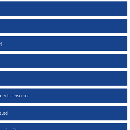
e)
dom levenseinde
eutel