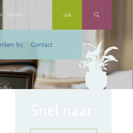
al
Intranet
rken bij
Contact
Snel naar