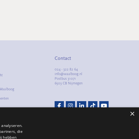
Contact
024 - 322 82 64
info@waalboog.nl
ht
Postbus 31071
6503 CB Nijmegen
 Waalboog
menten
m
×
lacht
 analyseren.
partners, die
ij hebben