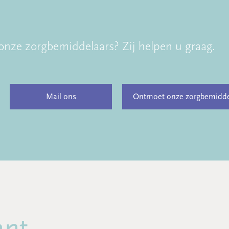
onze zorgbemiddelaars? Zij helpen u graag.
Mail ons
Ontmoet onze zorgbemidde
ant