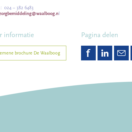
n: 024 – 382 6483
zorgbemiddeling@waalboog.n
l
 informatie
Pagina delen
emene brochure De Waalboog