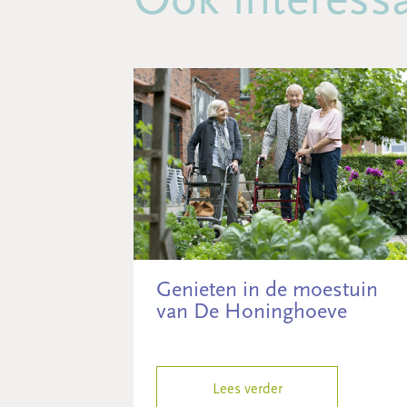
Genieten in de moestuin
van De Honinghoeve
Lees verder