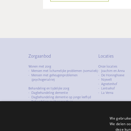
Zorgaanbod
Locaties
Wonen met zorg
Onze locaties
Mensen met lichamelijke problemen (somatiek)
Joachim en Anna
Mensen met geheugenproblemen
De Honinghoeve
(psychogeriatrie)
Nijevelt
Agnetenhof
Behandeling en tijdelijke zorg
Lentsehof
Dagbehandeling dementie
La Verna
Dagbehandeling dementie op jonge leeftijd
Behandeling en therapie thuis
Observatiezorg
Logeerzorg
We gebruike
Specialismen
Zorg met dementie
We delen ook
Zorg bij dementie op jonge leeftijd
deze kun