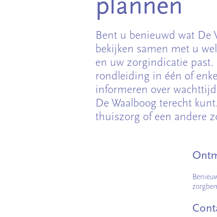
plannen
Bent u benieuwd wat De W
bekijken samen met u wel
en uw zorgindicatie past
rondleiding in één of enk
informeren over wachttijd
De Waalboog terecht kunt. 
thuiszorg of een andere z
Ontm
Benieuw
zorgbem
Cont