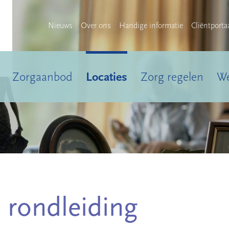
Nieuws
Over ons
Handige informatie
Cliëntporta
Zorgaanbod
Locaties
Zorg regelen
We
 rondleiding