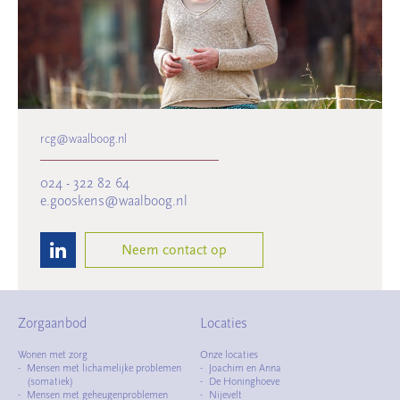
rcg@waalboog.nl
024 - 322 82 64
e.gooskens@waalboog.nl
Neem contact op
Zorgaanbod
Locaties
Wonen met zorg
Onze locaties
Mensen met lichamelijke problemen
Joachim en Anna
(somatiek)
De Honinghoeve
Mensen met geheugenproblemen
Nijevelt