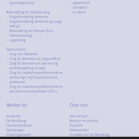
(psychogeriatrie)
Agnetenhof
Lentsehof
Behandeling en tijdelijke zorg
La Verna
Dagbehandeling dementie
Dagbehandeling dementie op jonge
leeftijd
Behandeling en therapie thuis
Observatiezorg
Logeerzorg
Specialismen
Zorg met dementie
Zorg bij dementie op jonge leeftijd
Zorg bij dementie en zeer ernstig
probleemgedrag (D-zep)
Zorg bij ouderdomsproblematiek en
verslavings- en/of psychiatrische
problemen
Zorg bij ouderdomsproblematiek en
psychiatrische problemen (GP+)
Werken bij
Over ons
Vacatures
Ons verhaal
De Waalboog
Bestuur en toezicht
Flexwerk/Bijbaan
Kwaliteit
Opleidingen
Medewerkers
Vrijwilligerswerk
Vrienden van De Waalboog