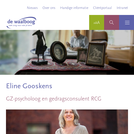
Nieuws
Over ons
Handige informatie
Cliëntportaal
Intranet
Eline Gooskens
GZ-psycholoog en gedragsconsulent RCG