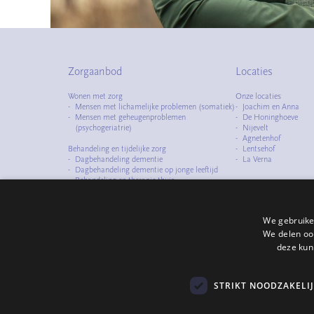
Zorgaanbod
Locaties
Wonen met zorg
Onze locaties
Mensen met lichamelijke problemen (somatiek)
Joachim en Anna
Mensen met geheugenproblemen
De Honinghoeve
(psychogeriatrie)
Nijevelt
Agnetenhof
Behandeling en tijdelijke zorg
Lentsehof
Dagbehandeling dementie
La Verna
Dagbehandeling dementie op jonge leeftijd
Behandeling en therapie thuis
Observatiezorg
Logeerzorg
We gebruike
Specialismen
Zorg met dementie
We delen ook
Zorg bij dementie op jonge leeftijd
deze kun
Zorg bij dementie en zeer ernstig
probleemgedrag (D-zep)
Zorg bij ouderdomsproblematiek en
STRIKT NOODZAKELI
verslavings- en/of psychiatrische problemen
Zorg bij ouderdomsproblematiek en
psychiatrische problemen (GP+)