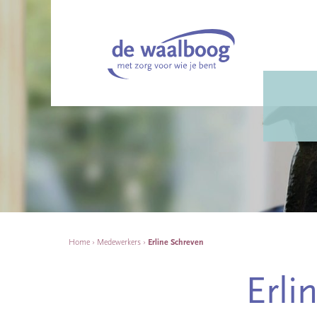
Home
›
Medewerkers
›
Erline Schreven
Erli