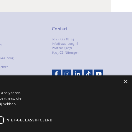
Contact
024 - 322 82 64
info@waalboog.nl
ht
Postbus 31071
6503 CB Nijmegen
 Waalboog
menten
m
×
lacht
 analyseren.
partners, die
ij hebben
NIET-GECLASSIFICEERD