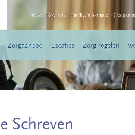
Nieuws
Over ons
Handige informatie
Cliëntporta
Zorgaanbod
Locaties
Zorg regelen
We
ne Schreven