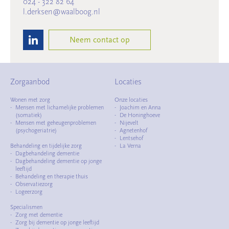
024 - 322 82 64
l.derksen@waalboog.nl
Neem contact op
Zorgaanbod
Locaties
Wonen met zorg
Onze locaties
Mensen met lichamelijke problemen
Joachim en Anna
(somatiek)
De Honinghoeve
Mensen met geheugenproblemen
Nijevelt
(psychogeriatrie)
Agnetenhof
Lentsehof
Behandeling en tijdelijke zorg
La Verna
Dagbehandeling dementie
Dagbehandeling dementie op jonge
leeftijd
Behandeling en therapie thuis
Observatiezorg
Logeerzorg
Specialismen
Zorg met dementie
Zorg bij dementie op jonge leeftijd