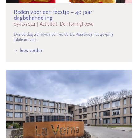
Reden voor een feestje – 40 jaar
dagbehandeling
05-12-2024
|
Activiteit, De Honinghoeve
Donderdag 28 november vierde De Waalboog het 40-jarig
jubileum van...
lees verder