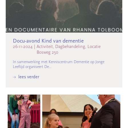
Docu-avond Kind van dementie
26-11-2024
|
Activiteit, Dagbehandeling, Locatie
Bosweg 250
In samenwerking met Kenniscentrum Dementie op Jonge
Leeftijd organiseert De...
lees verder