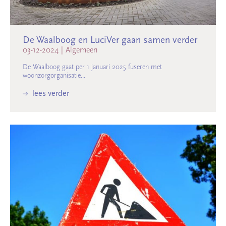
De Waalboog en LuciVer gaan samen verder
03-12-2024
|
Algemeen
De Waalboog gaat per 1 januari 2025 fuseren met
woonzorgorganisatie...
lees verder