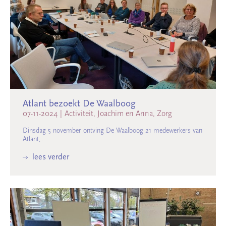
Atlant bezoekt De Waalboog
07-11-2024
|
Activiteit, Joachim en Anna, Zorg
Dinsdag 5 november ontving De Waalboog 21 medewerkers van
Atlant,...
lees verder