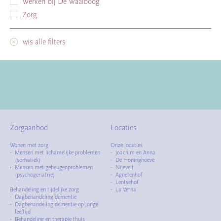
Werken bij De Waalboog
Zorg
wis alle filters
Zorgaanbod
Locaties
Wonen met zorg
Onze locaties
Mensen met lichamelijke problemen
Joachim en Anna
(somatiek)
De Honinghoeve
Mensen met geheugenproblemen
Nijevelt
(psychogeriatrie)
Agnetenhof
Lentsehof
Behandeling en tijdelijke zorg
La Verna
Dagbehandeling dementie
Dagbehandeling dementie op jonge
leeftijd
Behandeling en therapie thuis