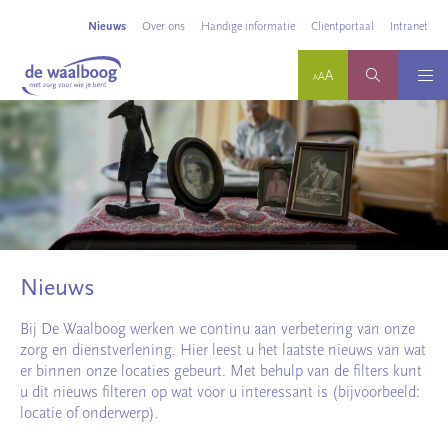
Nieuws
Over ons
Handige informatie
Cliëntportaal
Intranet
Nieuws
Bij De Waalboog werken we continu aan verbetering van onze
zorg en dienstverlening. Hier leest u het laatste nieuws van wat
er binnen onze locaties gebeurt. Met behulp van de filters kunt
u dit nieuws filteren op wat voor u interessant is (bijvoorbeeld:
locatie of onderwerp).