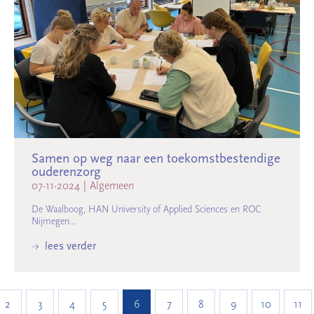
Samen op weg naar een toekomstbestendige
ouderenzorg
07-11-2024
|
Algemeen
De Waalboog, HAN University of Applied Sciences en ROC
Nijmegen...
lees verder
2
3
4
5
6
7
8
9
10
11