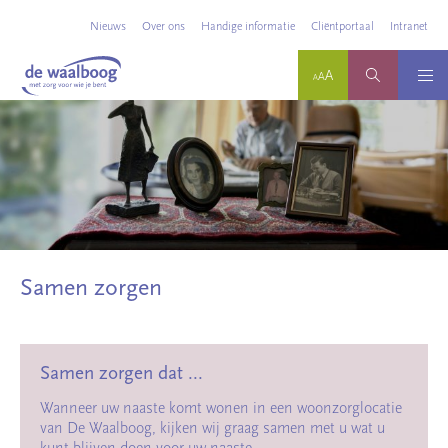
Nieuws
Over ons
Handige informatie
Cliëntportaal
Intranet
Samen zorgen
Samen zorgen dat ...
Wanneer uw naaste komt wonen in een woonzorglocatie
van De Waalboog, kijken wij graag samen met u wat u