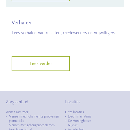
Verhalen
Lees verhalen van naasten, medewerkers en vrijwilligers
Lees verder
Zorgaanbod
Locaties
Wonen met zorg
Onze locaties
Mensen met lichamelijke problemen
Joachim en Anna
(somatiek)
De Honinghoeve
Mensen met geheugenproblemen
Nijevelt
(psychogeriatrie)
Agnetenhof