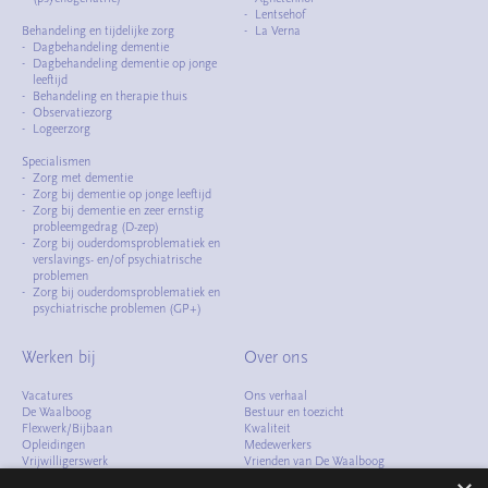
Lentsehof
Behandeling en tijdelijke zorg
La Verna
Dagbehandeling dementie
Dagbehandeling dementie op jonge
leeftijd
Behandeling en therapie thuis
Observatiezorg
Logeerzorg
Specialismen
Zorg met dementie
Zorg bij dementie op jonge leeftijd
Zorg bij dementie en zeer ernstig
probleemgedrag (D-zep)
Zorg bij ouderdomsproblematiek en
verslavings- en/of psychiatrische
problemen
Zorg bij ouderdomsproblematiek en
psychiatrische problemen (GP+)
Werken bij
Over ons
Vacatures
Ons verhaal
De Waalboog
Bestuur en toezicht
Flexwerk/Bijbaan
Kwaliteit
Opleidingen
Medewerkers
Vrijwilligerswerk
Vrienden van De Waalboog
Meelopen
Cliëntenraad