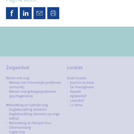
Zorgaanbod
Locaties
Wonen met zorg
Onze locaties
Mensen met lichamelijke problemen
Joachim en Anna
(somatiek)
De Honinghoeve
Mensen met geheugenproblemen
Nijevelt
(psychogeriatrie)
Agnetenhof
Lentsehof
Behandeling en tijdelijke zorg
La Verna
Dagbehandeling dementie
Dagbehandeling dementie op jonge
leeftijd
Behandeling en therapie thuis
Observatiezorg
Logeerzorg