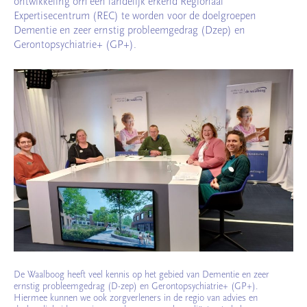
ontwikkeling om een landelijk erkend Regionaal
Expertisecentrum (REC) te worden voor de doelgroepen
Dementie en zeer ernstig probleemgedrag (Dzep) en
Gerontopsychiatrie+ (GP+).
De Waalboog heeft veel kennis op het gebied van Dementie en zeer
ernstig probleemgedrag (D-zep) en Gerontopsychiatrie+ (GP+).
Hiermee kunnen we ook zorgverleners in de regio van advies en