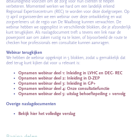
deskundigheid voorzien om de zorg voor hun cliënten te helpen
verbeteren. Momenteel werken we hard om een landelijk erkend
Regionaal Expertisecentrum (REC) te worden voor deze doelgroepen. Op
17 april organiseerden we een webinar over deze ontwikkeling en wat
zorgverleners uit de regio van De Waalboog kunnen verwachten. De
webinar hebben we opgesplitst in verschillende blokken, die je afzonderlijk
kunt terugkijken. Als naslagdocument treft u tevens een link naar de
powerpoint aan om zaken rustig na te lezen, of bijvoorbeeld de route te
checken hoe professionals een consultatie kunnen aanvragen.
Webinar terugkijken
We hebben de webinar opgeknipt in 5 blokken, zodat u gemakkelijk dat
deel terug kunt kijken dat voor u relevant is:
Opnamen webinar deel 1: Inleiding in LVHC en DEC- REC
Opnamen webinar deel 2: Inleiding in D-ZEP
Opnamen webinar deel 3: Inleiding in GP+
Opnamen webinar deel 4: Onze consultatiefunctie
Opnamen webinar deel 5: uitslag behoeftepeiling + vervolg
Overige naslagdocumenten
Bekijk hier het volledige verslag
Pagina delen