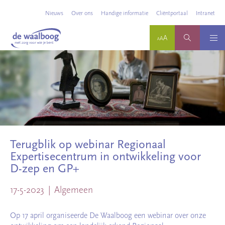
Nieuws
Over ons
Handige informatie
Cliëntportaal
Intranet
Terugblik op webinar Regionaal
Expertisecentrum in ontwikkeling voor
D-zep en GP+
17-5-2023
Algemeen
Op 17 april organiseerde De Waalboog een webinar over onze