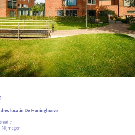
s
dres locatie De Honinghoeve
traat 7
A Nijmegen