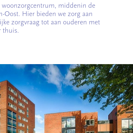
j woonzorgcentrum, middenin de
-Oost. Hier bieden we zorg aan
jke zorgvraag tot aan ouderen met
 thuis.