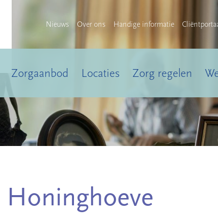
Nieuws
Over ons
Handige informatie
Cliëntporta
Zorgaanbod
Locaties
Zorg regelen
We
e Honinghoeve