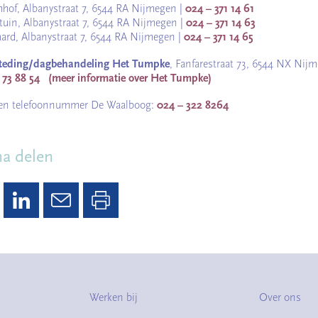
hof, Albanystraat 7, 6544 RA Nijmegen |
024 – 371 14 61
tuin, Albanystraat 7, 6544 RA Nijmegen |
024 – 371 14 63
rd, Albanystraat 7, 6544 RA Nijmegen |
024 – 371 14 65
teding/dagbehandeling Het Tumpke
, Fanfarestraat 73, 6544 NX Nijm
 73 88 54
(meer informatie over Het Tumpke)
en telefoonnummer De Waalboog:
024 – 322 8264
na delen
Werken bij
Over ons