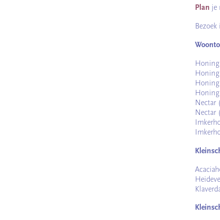
Plan
je 
Bezoek 
Woonto
Honingh
Honingh
Honingr
Honingr
Nectar 
Nectar 
Imkerho
Imkerho
Kleinsc
Acaciah
Heideve
Klaverd
Kleinsc