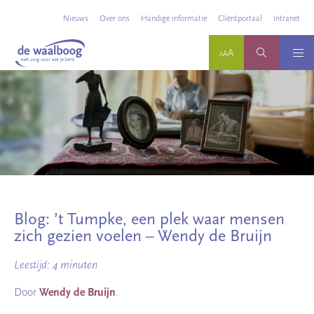
Nieuws
Over ons
Handige informatie
Cliëntportaal
Intranet
Blog: ’t Tumpke, een plek waar mensen
zich gezien voelen – Wendy de Bruijn
Leestijd: 4 minuten
Door
Wendy de Bruijn
.