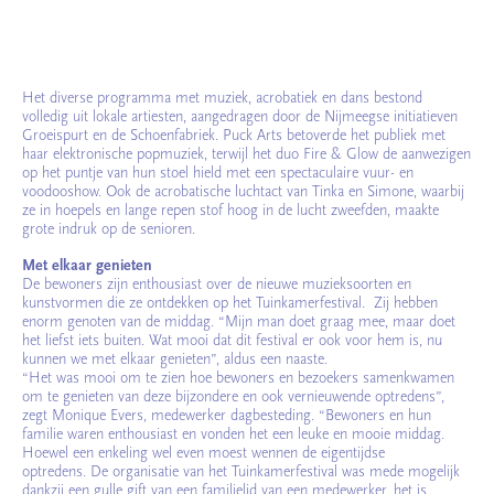
Het diverse programma met muziek, acrobatiek en dans bestond
volledig uit lokale artiesten, aangedragen door de Nijmeegse initiatieven
Groeispurt en de Schoenfabriek. Puck Arts betoverde het publiek met
haar elektronische popmuziek, terwijl het duo Fire & Glow de aanwezigen
op het puntje van hun stoel hield met een spectaculaire vuur- en
voodooshow. Ook de acrobatische luchtact van Tinka en Simone, waarbij
ze in hoepels en lange repen stof hoog in de lucht zweefden, maakte
grote indruk op de senioren.
Met elkaar genieten
De bewoners zijn enthousiast over de nieuwe muzieksoorten en
kunstvormen die ze ontdekken op het Tuinkamerfestival. Zij hebben
enorm genoten van de middag. “Mijn man doet graag mee, maar doet
het liefst iets buiten. Wat mooi dat dit festival er ook voor hem is, nu
kunnen we met elkaar genieten”, aldus een naaste.
“Het was mooi om te zien hoe bewoners en bezoekers samenkwamen
om te genieten van deze bijzondere en ook vernieuwende optredens”,
zegt Monique Evers, medewerker dagbesteding. “Bewoners en hun
familie waren enthousiast en vonden het een leuke en mooie middag.
Hoewel een enkeling wel even moest wennen de eigentijdse
optredens. De organisatie van het Tuinkamerfestival was mede mogelijk
dankzij een gulle gift van een familielid van een medewerker, het is