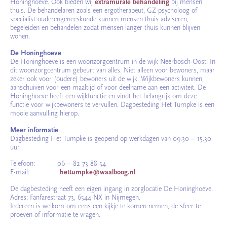
Honinghoeve. Ook bieden wij
extramurale behandeling
bij mensen
thuis. De behandelaren zoals een ergotherapeut, GZ-psycholoog of
specialist ouderengeneeskunde kunnen mensen thuis adviseren,
begeleiden en behandelen zodat mensen langer thuis kunnen blijven
wonen.
De Honinghoeve
De Honinghoeve is een woonzorgcentrum in de wijk Neerbosch-Oost. In
dit woonzorgcentrum gebeurt van alles. Niet alleen voor bewoners, maar
zeker ook voor (oudere) bewoners uit de wijk. Wijkbewoners kunnen
aanschuiven voor een maaltijd of voor deelname aan een activiteit. De
Honinghoeve heeft een wijkfunctie en vindt het belangrijk om deze
functie voor wijkbewoners te vervullen. Dagbesteding Het Tumpke is een
mooie aanvulling hierop.
Meer informatie
Dagbesteding Het Tumpke is geopend op werkdagen van 09.30 – 15.30
uur.
Telefoon: 06 – 82 73 88 54
E-mail:
hettumpke@waalboog.nl
De dagbesteding heeft een eigen ingang in zorglocatie De Honinghoeve.
Adres: Fanfarestraat 73, 6544 NX in Nijmegen.
Iedereen is welkom om eens een kijkje te komen nemen, de sfeer te
proeven of informatie te vragen.