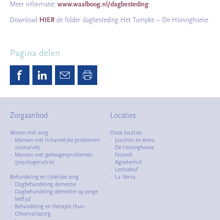
Meer informatie:
www.waalboog.nl/dagbesteding
Download
HIER
de folder dagbesteding Het Tumpke – De Honinghoeve
Pagina delen
Zorgaanbod
Locaties
Wonen met zorg
Onze locaties
Mensen met lichamelijke problemen
Joachim en Anna
(somatiek)
De Honinghoeve
Mensen met geheugenproblemen
Nijevelt
(psychogeriatrie)
Agnetenhof
Lentsehof
Behandeling en tijdelijke zorg
La Verna
Dagbehandeling dementie
Dagbehandeling dementie op jonge
leeftijd
Behandeling en therapie thuis
Observatiezorg