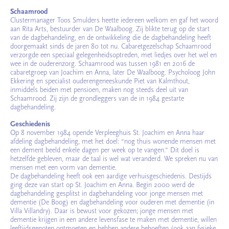
Schaamrood
Clustermanager Toos Smulders heette iedereen welkom en gaf het woord
aan Rita Arts, bestuurder van De Waalboog. Zij blikte terug op de start
van de dagbehandeling, en de ontwikkeling die de dagbehandeling heeft
doorgemaakt sinds de jaren 80 tot nu. Cabaretgezelschap Schaamrood
verzorgde een speciaal gelegenheidsoptreden, met liedjes over het wel en
wee in de ouderenzorg. Schaamrood was tussen 1981 en 2016 de
cabaretgroep van Joachim en Anna, later De Waalboog. Psycholoog John
Ekkering en specialist ouderengeneeskunde Piet van Kalmthout,
inmiddels beiden met pensioen, maken nog steeds deel uit van
Schaamrood. Zij zijn de grondleggers van de in 1984 gestarte
dagbehandeling.
Geschiedenis
Op 8 november 1984 opende Verpleeghuis St. Joachim en Anna haar
afdeling dagbehandeling, met het doel: “nog thuis wonende mensen met
een dement beeld enkele dagen per week op te vangen.” Dit doel is
hetzelfde gebleven, maar de taal is wel wat veranderd. We spreken nu van
mensen met een vorm van dementie.
De dagbehandeling heeft ook een aardige verhuisgeschiedenis. Destijds
ging deze van start op St. Joachim en Anna. Begin 2000 werd de
dagbehandeling gesplitst in dagbehandeling voor jonge mensen met
dementie (De Boog) en dagbehandeling voor ouderen met dementie (in
Villa Villandry). Daar is bewust voor gekozen; jonge mensen met
dementie krijgen in een andere levensfase te maken met dementie, willen
leeftijdsgenoten ontmoeten en hebben andere behoeften (ook aan fysieke