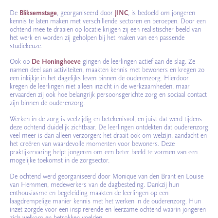
De
Bliksemstage
, georganiseerd door
JINC
, is bedoeld om jongeren
kennis te laten maken met verschillende sectoren en beroepen. Door een
ochtend mee te draaien op locatie krijgen zij een realistischer beeld van
het werk en worden zij geholpen bij het maken van een passende
studiekeuze.
Ook op
De Honinghoeve
gingen de leerlingen actief aan de slag. Ze
namen deel aan activiteiten, maakten kennis met bewoners en kregen zo
een inkijkje in het dagelijks leven binnen de ouderenzorg. Hierdoor
kregen de leerlingen niet alleen inzicht in de werkzaamheden, maar
ervaarden zij ook hoe belangrijk persoonsgerichte zorg en sociaal contact
zijn binnen de ouderenzorg.
Werken in de zorg is veelzijdig en betekenisvol, en juist dat werd tijdens
deze ochtend duidelijk zichtbaar. De leerlingen ontdekten dat ouderenzorg
veel meer is dan alleen verzorgen: het draait ook om welzijn, aandacht en
het creëren van waardevolle momenten voor bewoners. Deze
praktijkervaring helpt jongeren om een beter beeld te vormen van een
mogelijke toekomst in de zorgsector.
De ochtend werd georganiseerd door Monique van den Brant en Louise
van Hemmen, medewerkers van de dagbesteding. Dankzij hun
enthousiasme en begeleiding maakten de leerlingen op een
laagdrempelige manier kennis met het werken in de ouderenzorg. Hun
inzet zorgde voor een inspirerende en leerzame ochtend waarin jongeren
zich welkom en betrokken voelden.