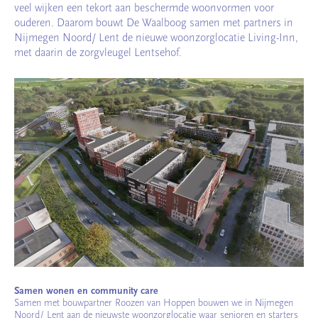
veel wijken een tekort aan beschermde woonvormen voor
ouderen. Daarom bouwt De Waalboog samen met partners in
Nijmegen Noord/ Lent de nieuwe woonzorglocatie Living-Inn,
met daarin de zorgvleugel Lentsehof.
Samen wonen en community care
Samen met bouwpartner Roozen van Hoppen bouwen we in Nijmegen
Noord/ Lent aan de nieuwste woonzorglocatie waar senioren en starters