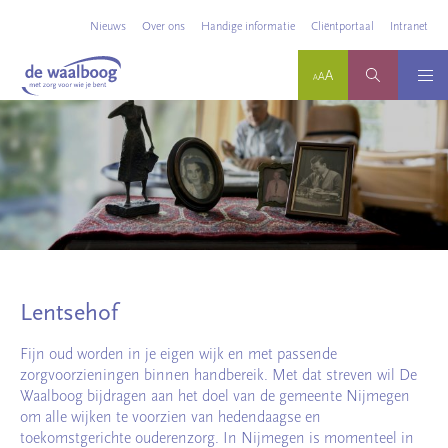
Nieuws
Over ons
Handige informatie
Cliëntportaal
Intranet
Lentsehof
Fijn oud worden in je eigen wijk en met passende
zorgvoorzieningen binnen handbereik. Met dat streven wil De
Waalboog bijdragen aan het doel van de gemeente Nijmegen
om alle wijken te voorzien van hedendaagse en
toekomstgerichte ouderenzorg. In Nijmegen is momenteel in