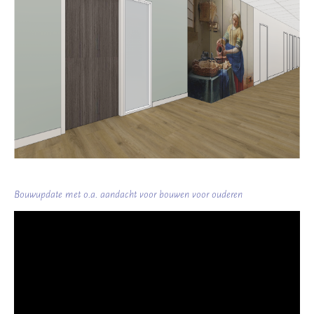
Bouwupdate met o.a. aandacht voor bouwen voor ouderen