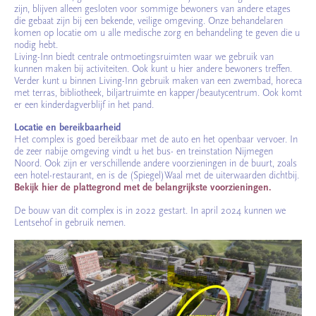
zijn, blijven alleen gesloten voor sommige bewoners van andere etages
die gebaat zijn bij een bekende, veilige omgeving. Onze behandelaren
komen op locatie om u alle medische zorg en behandeling te geven die u
nodig hebt.
Living-Inn biedt centrale ontmoetingsruimten waar we gebruik van
kunnen maken bij activiteiten. Ook kunt u hier andere bewoners treffen.
Verder kunt u binnen Living-Inn gebruik maken van een zwembad, horeca
met terras, bibliotheek, biljartruimte en kapper/beautycentrum. Ook komt
er een kinderdagverblijf in het pand.
Locatie en bereikbaarheid
Het complex is goed bereikbaar met de auto en het openbaar vervoer. In
de zeer nabije omgeving vindt u het bus- en treinstation Nijmegen
Noord. Ook zijn er verschillende andere voorzieningen in de buurt, zoals
een hotel-restaurant, en is de (Spiegel)Waal met de uiterwaarden dichtbij.
Bekijk hier de plattegrond met de belangrijkste voorzieningen.
De bouw van dit complex is in 2022 gestart. In april 2024 kunnen we
Lentsehof in gebruik nemen.