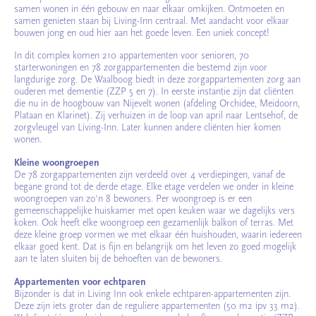
samen wonen in één gebouw en naar elkaar omkijken. Ontmoeten en
samen genieten staan bij Living-Inn centraal. Met aandacht voor elkaar
bouwen jong en oud hier aan het goede leven. Een uniek concept!
In dit complex komen 210 appartementen voor senioren, 70
starterwoningen en 78 zorgappartementen die bestemd zijn voor
langdurige zorg. De Waalboog biedt in deze zorgappartementen zorg aan
ouderen met dementie (ZZP 5 en 7). In eerste instantie zijn dat cliënten
die nu in de hoogbouw van Nijevelt wonen (afdeling Orchidee, Meidoorn,
Plataan en Klarinet). Zij verhuizen in de loop van april naar Lentsehof, de
zorgvleugel van Living-Inn. Later kunnen andere cliënten hier komen
wonen.
Kleine woongroepen
De 78 zorgappartementen zijn verdeeld over 4 verdiepingen, vanaf de
begane grond tot de derde etage. Elke etage verdelen we onder in kleine
woongroepen van zo’n 8 bewoners. Per woongroep is er een
gemeenschappelijke huiskamer met open keuken waar we dagelijks vers
koken. Ook heeft elke woongroep een gezamenlijk balkon of terras. Met
deze kleine groep vormen we met elkaar één huishouden, waarin iedereen
elkaar goed kent. Dat is fijn en belangrijk om het leven zo goed mogelijk
aan te laten sluiten bij de behoeften van de bewoners.
Appartementen voor echtparen
Bijzonder is dat in Living Inn ook enkele echtparen-appartementen zijn.
Deze zijn iets groter dan de reguliere appartementen (50 m2 ipv 33 m2).