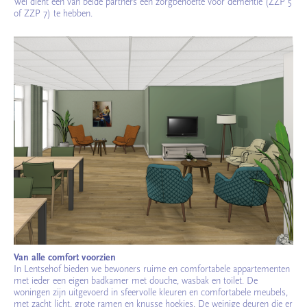
Wel dient één van beide partners een zorgbehoefte voor dementie (ZZP 5
of ZZP 7) te hebben.
Van alle comfort voorzien
In Lentsehof bieden we bewoners ruime en comfortabele appartementen
met ieder een eigen badkamer met douche, wasbak en toilet. De
woningen zijn uitgevoerd in sfeervolle kleuren en comfortabele meubels,
met zacht licht, grote ramen en knusse hoekjes. De weinige deuren die er