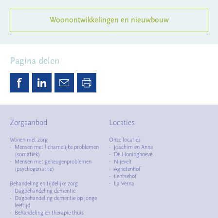
Woonontwikkelingen en nieuwbouw
Pagina delen
Zorgaanbod
Locaties
Wonen met zorg
Onze locaties
Mensen met lichamelijke problemen
Joachim en Anna
(somatiek)
De Honinghoeve
Mensen met geheugenproblemen
Nijevelt
(psychogeriatrie)
Agnetenhof
Lentsehof
Behandeling en tijdelijke zorg
La Verna
Dagbehandeling dementie
Dagbehandeling dementie op jonge
leeftijd
Behandeling en therapie thuis