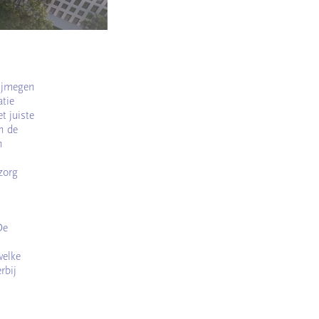
ijmegen
atie
t juiste
n de
n
zorg
De
welke
rbij