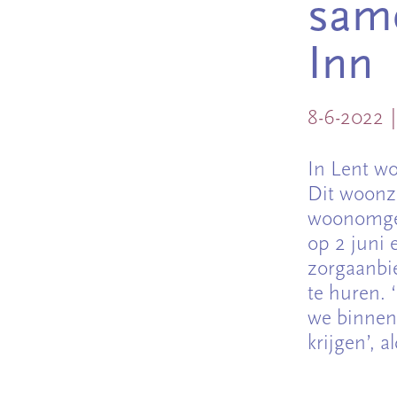
same
Inn
8-6-2022
In Lent wo
Dit woonzo
woonomgev
op 2 juni 
zorgaanbi
te huren. 
we binnen
krijgen’, 