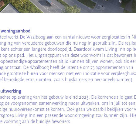
l woningaanbod
el werkt De Waalboog aan een aantal nieuwe woonzorglocaties in N
vanging van verouderde gebouwen die nu nog in gebruik zijn. De realis
 kent echter een langere doorlooptijd. Daardoor kwam Living Inn op he
op ons pad. Het uitgangspunt van deze woonvorm is dat bewoners i
oopbestendige appartementen altijd kunnen blijven wonen, ook als ee
ag ontstaat. De Waalboog heeft de intentie om 75 appartementen van
nde grootte te huren voor mensen met een indicatie voor verpleeghuis
ief benodigde extra ruimten, zoals huiskamers en personeelsruimten).
uitwerking
achte oplevering van het gebouw is eind 2023. De komende tijd gaat 
g de voorgenomen samenwerking nader uitwerken, om in juli tot een
dige huurovereenkomst te komen. Ook gaan we daarbij bekijken voor 
sgroep Living Inn een passende woonomgeving zou kunnen zijn. Hie
e voorrang aan de huidige bewoners.