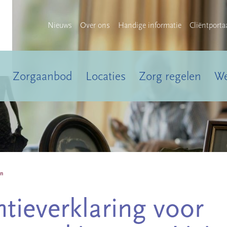
Nieuws
Over ons
Handige informatie
Cliëntporta
Zorgaanbod
Locaties
Zorg regelen
We
nn
ntieverklaring voor