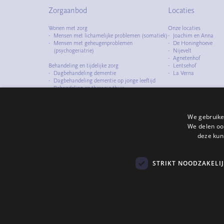
Zorgaanbod
Locaties
Wonen met zorg
Onze locaties
Mensen met lichamelijke problemen (somatiek)
Joachim en Anna
Mensen met geheugenproblemen
De Honinghoeve
(psychogeriatrie)
Nijevelt
Agnetenhof
Behandeling en tijdelijke zorg
Lentsehof
Dagbehandeling dementie
La Verna
Dagbehandeling dementie op jonge leeftijd
Behandeling en therapie thuis
Observatiezorg
Logeerzorg
We gebruike
Specialismen
Zorg met dementie
We delen ook
Zorg bij dementie op jonge leeftijd
deze kun
Zorg bij dementie en zeer ernstig
probleemgedrag (D-zep)
Zorg bij ouderdomsproblematiek en
STRIKT NOODZAKELI
verslavings- en/of psychiatrische problemen
Zorg bij ouderdomsproblematiek en
psychiatrische problemen (GP+)
Zorgvoorwaarden
Privacy
Disclaimer en cookiegebruik