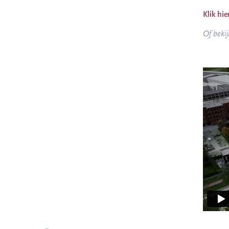
Klik hi
Of bekij