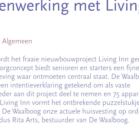
nwerking met Livin
Algemeen
rdt het fraaie nieuwbouwproject Living Inn ger
rgconcept biedt senioren en starters een fijn
ing waar ontmoeten centraal staat. De Waalb
een intentieverklaring getekend om als vaste
eder aan dit project deel te nemen en 75 app
‘Living Inn vormt het ontbrekende puzzelstuk
 De Waalboog onze actuele huisvesting op or
aldus Rita Arts, bestuurder van De Waalboog.