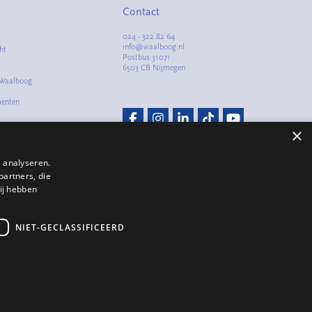
Contact
024 - 322 82 64
info@waalboog.nl
ht
Postbus 31071
6503 CB Nijmegen
 Waalboog
menten
m
×
lacht
 analyseren.
partners, die
ij hebben
NIET-GECLASSIFICEERD