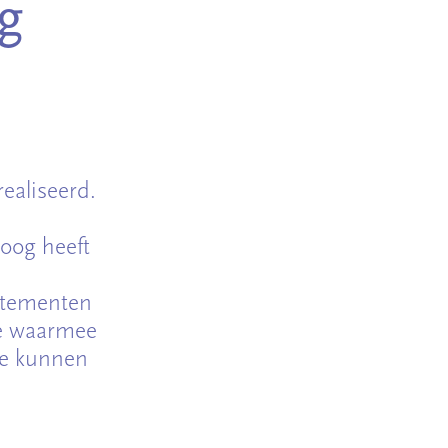
g
ealiseerd.
e
oog heeft
artementen
je waarmee
de kunnen