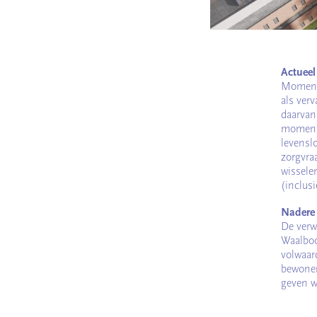
Actuee
Momente
als ver
daarvan
moment 
levensl
zorgvra
wissele
(inclus
Nadere 
De verw
Waalboo
volwaar
bewoner
geven w