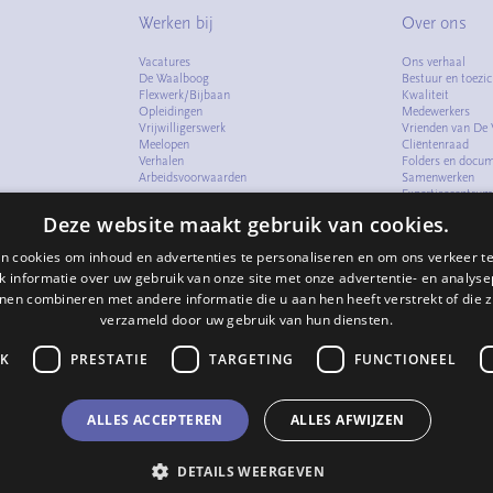
Werken bij
Over ons
Vacatures
Ons verhaal
De Waalboog
Bestuur en toezic
Flexwerk/Bijbaan
Kwaliteit
Opleidingen
Medewerkers
Vrijwilligerswerk
Vrienden van De
Meelopen
Cliëntenraad
Verhalen
Folders en docu
Arbeidsvoorwaarden
Samenwerken
Expertisecentru
Compliment of k
Deze website maakt gebruik van cookies.
Verhalen
n cookies om inhoud en advertenties te personaliseren en om ons verkeer te
 informatie over uw gebruik van onze site met onze advertentie- en analyse
nen combineren met andere informatie die u aan hen heeft verstrekt of die z
verzameld door uw gebruik van hun diensten.
JK
PRESTATIE
TARGETING
FUNCTIONEEL
ALLES ACCEPTEREN
ALLES AFWIJZEN
DETAILS WEERGEVEN