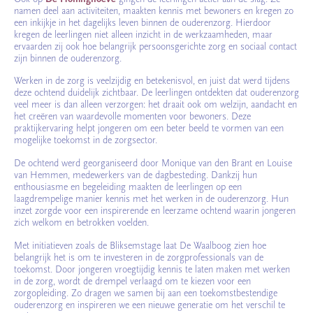
namen deel aan activiteiten, maakten kennis met bewoners en kregen zo
een inkijkje in het dagelijks leven binnen de ouderenzorg. Hierdoor
kregen de leerlingen niet alleen inzicht in de werkzaamheden, maar
ervaarden zij ook hoe belangrijk persoonsgerichte zorg en sociaal contact
zijn binnen de ouderenzorg.
Werken in de zorg is veelzijdig en betekenisvol, en juist dat werd tijdens
deze ochtend duidelijk zichtbaar. De leerlingen ontdekten dat ouderenzorg
veel meer is dan alleen verzorgen: het draait ook om welzijn, aandacht en
het creëren van waardevolle momenten voor bewoners. Deze
praktijkervaring helpt jongeren om een beter beeld te vormen van een
mogelijke toekomst in de zorgsector.
De ochtend werd georganiseerd door Monique van den Brant en Louise
van Hemmen, medewerkers van de dagbesteding. Dankzij hun
enthousiasme en begeleiding maakten de leerlingen op een
laagdrempelige manier kennis met het werken in de ouderenzorg. Hun
inzet zorgde voor een inspirerende en leerzame ochtend waarin jongeren
zich welkom en betrokken voelden.
Met initiatieven zoals de Bliksemstage laat De Waalboog zien hoe
belangrijk het is om te investeren in de zorgprofessionals van de
toekomst. Door jongeren vroegtijdig kennis te laten maken met werken
in de zorg, wordt de drempel verlaagd om te kiezen voor een
zorgopleiding. Zo dragen we samen bij aan een toekomstbestendige
ouderenzorg en inspireren we een nieuwe generatie om het verschil te