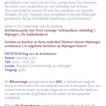
gerealiseerd, maar vooral ook een thuis: prettig wonen voor bewoners,
fijn werken voor medewerkers én met verbinding met de buurt.
Daarnaast kreeg het ontwerp lof voor het overwinnen van logistieke
obstakels. De jury: “Ondanks deze complexiteit is hier een helder plan
gerealiseerd, dat op verschillende schaalniveaus goed functioneert.”
Artikel in De Gelderlander over de uitreiking:
Architectuurprijs voor Front vanwege ‘metropolitane uitstraling’ |
Nijmegen | De Gelderlander.nl
Canisius en Joachim en Anna onderdeel Fietstour nieuwe Nijmeegse
architectuur | in uitgelichte berichten op Nijmegen-Oost.nl
FIETSTOUR Dag van de Architectuur
Datum:
zaterdag 13 juni
Tijd:
13:00 – 17:00 uur
Locatie:
Startpunt Groesbeekseweg 327, Nijmegen
Toegang:
gratis
De
Bliksemstage
, georganiseerd door
JINC
, is bedoeld om jongeren
kennis te laten maken met verschillende sectoren en beroepen. Door een
ochtend mee te draaien op locatie krijgen zij een realistischer beeld van
het werk en worden zij geholpen bij het maken van een passende
studiekeuze.
Ook op
De Honinghoeve
gingen de leerlingen actief aan de slag. Ze