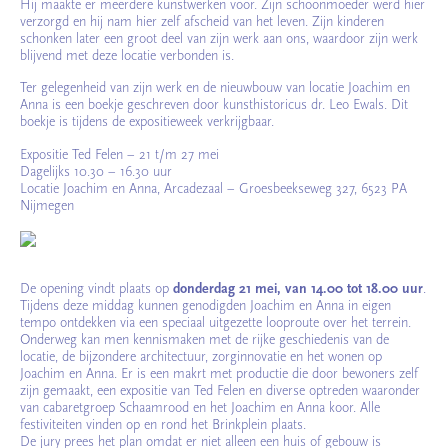
Hij maakte er meerdere kunstwerken voor. Zijn schoonmoeder werd hier
verzorgd en hij nam hier zelf afscheid van het leven. Zijn kinderen
schonken later een groot deel van zijn werk aan ons, waardoor zijn werk
blijvend met deze locatie verbonden is.
Ter gelegenheid van zijn werk en de nieuwbouw van locatie Joachim en
Anna is een boekje geschreven door kunsthistoricus dr. Leo Ewals. Dit
boekje is tijdens de expositieweek verkrijgbaar.
Expositie Ted Felen – 21 t/m 27 mei
Dagelijks 10.30 – 16.30 uur
Locatie Joachim en Anna, Arcadezaal – Groesbeekseweg 327, 6523 PA
Nijmegen
De opening vindt plaats op
donderdag 21 mei, van 14.00 tot 18.00 uur
.
Tijdens deze middag kunnen genodigden Joachim en Anna in eigen
tempo ontdekken via een speciaal uitgezette looproute over het terrein.
Onderweg kan men kennismaken met de rijke geschiedenis van de
locatie, de bijzondere architectuur, zorginnovatie en het wonen op
Joachim en Anna. Er is een makrt met productie die door bewoners zelf
zijn gemaakt, een expositie van Ted Felen en diverse optreden waaronder
van cabaretgroep Schaamrood en het Joachim en Anna koor. Alle
festiviteiten vinden op en rond het Brinkplein plaats.
De jury prees het plan omdat er niet alleen een huis of gebouw is