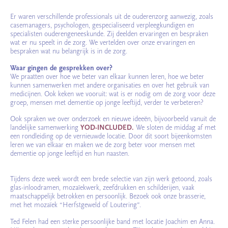
Er waren verschillende professionals uit de ouderenzorg aanwezig, zoals
casemanagers, psychologen, gespecialiseerd verpleegkundigen en
specialisten ouderengeneeskunde. Zij deelden ervaringen en bespraken
wat er nu speelt in de zorg. We vertelden over onze ervaringen en
bespraken wat nu belangrijk is in de zorg.
Waar gingen de gesprekken over?
We praatten over hoe we beter van elkaar kunnen leren, hoe we beter
kunnen samenwerken met andere organisaties en over het gebruik van
medicijnen. Ook keken we vooruit: wat is er nodig om de zorg voor deze
groep, mensen met dementie op jonge leeftijd, verder te verbeteren?
Ook spraken we over onderzoek en nieuwe ideeën, bijvoorbeeld vanuit de
landelijke samenwerking
YOD-INCLUDED.
We sloten de middag af met
een rondleiding op de vernieuwde locatie. Door dit soort bijeenkomsten
leren we van elkaar en maken we de zorg beter voor mensen met
dementie op jonge leeftijd en hun naasten.
Tijdens deze week wordt een brede selectie van zijn werk getoond, zoals
glas-inloodramen, mozaïekwerk, zeefdrukken en schilderijen, vaak
maatschappelijk betrokken en persoonlijk. Bezoek ook onze brasserie,
met het mozaïek “Herfstgeweld of Loutering”.
Ted Felen had een sterke persoonlijke band met locatie Joachim en Anna.