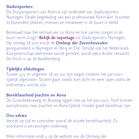
Stadsreporters
De Dorpsreporters van Alverna zijn onderdeel van Stadsreporters
Nijmegen. Onder begeleiding van een professioneel filmmaker brachten
zij bijzondere plekken, mensen en initiatieven in de buurt in beeld.
Benieuwd naar het verhaal van La Verna en hoe samen zorgen in de
buurt vorm krijgt?
Bekijk de reportage
via Stadsreporters Nijmegen.
Op zondag 28 juni wordt de
Omloop der Zevenheuvelen
georganiseerd in Nijmegen en Berg en Dal. Omdat ook het Nederlands
Kampioenschap wielrennen wordt gereden, wordt extra drukte verwacht.
De finish is op de Kwakkenberg.
Tijdelijke afsluitingen
Tussen 9.15 en ongeveer 18.00 uur zijn wegen rondom het parcours
tijdelijk afgesloten. Straten gaan steeds kort dicht en weer open zodra de
wielrenners voorbij zijn.
Bereikbaarheid Joachim en Anna
De Groesbeekseweg en Bosweg liggen niet op het parcours. Toch kunnen
aanrijdroutes naar Joachim en Anna tijdelijk minder goed bereikbaar zijn.
Ons advies
Vertrek op tijd en controleer vooraf de actuele bereikbaarheid. Zo
voorkomt u verrassingen onderweg.
Meer informatie vindt u op de website van de Omloop der