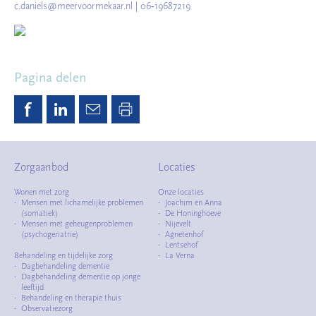
c.daniels@meervoormekaar.nl | 06‑19687219
Pagina delen
Zorgaanbod
Locaties
Wonen met zorg
Onze locaties
Mensen met lichamelijke problemen
Joachim en Anna
(somatiek)
De Honinghoeve
Mensen met geheugenproblemen
Nijevelt
(psychogeriatrie)
Agnetenhof
Lentsehof
Behandeling en tijdelijke zorg
La Verna
Dagbehandeling dementie
Dagbehandeling dementie op jonge
leeftijd
Behandeling en therapie thuis
Observatiezorg