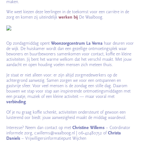
maken.
Wie weet kiezen deze leerlingen in de toekomst voor een carrière in de
zorg en komen zij uiteindelijk
werken bij
De Waalboog.
Op zondagmiddag opent
Woonzorgcentrum La Verna
haar deuren voor
de wijk. De huiskamer wordt dan een gezellige ontmoetingsplek waar
bewoners en buurtbewoners samenkomen voor contact, koffie en kleine
activiteiten. Jij bent het warme welkom dat het verschil maakt. Met jouw
aandacht en open houding voelen mensen zich meteen thuis.
Je staat er niet alleen voor: er zijn altijd zorgmedewerkers op de
achtergrond aanwezig. Samen zorgen we voor een ontspannen en
gastvrije sfeer. Voor veel mensen is de zondag een stille dag. Daarom
bouwen we stap voor stap aan inspirerende ontmoetingsmiddagen met
een praatje, muziek of een kleine activiteit — maar vooral met
verbinding
.
Of je nu graag koffie schenkt, activiteiten ondersteunt of gewoon een
luisterend oor biedt: jouw aanwezigheid maakt de middag waardevol.
Interesse? Neem dan contact op met
Christine Willems
– Coördinator
informele zorg, c.willems@waalboog.nl | 06‑42480752 of
Christa
Daniels
– Vrijwilligersinformatiepunt Wijchen