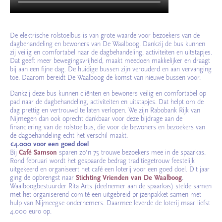
De elektrische rolstoelbus is van grote waarde voor bezoekers van de
dagbehandeling en bewoners van De Waalboog. Dankzij de bus kunnen
zij veilig en comfortabel naar de dagbehandeling, activiteiten en uitstapjes.
Dat geeft meer bewegingsvrijheid, maakt meedoen makkelijker en draagt
bij aan een fijne dag. De huidige bussen zijn verouderd en aan vervanging
toe. Daarom bereidt De Waalboog de komst van nieuwe bussen voor.
Dankzij deze bus kunnen cliënten en bewoners veilig en comfortabel op
pad naar de dagbehandeling, activiteiten en uitstapjes. Dat helpt om de
dag prettig en vertrouwd te laten verlopen. We zijn Rabobank Rijk van
Nijmegen dan ook oprecht dankbaar voor deze bijdrage aan de
financiering van de rolstoelbus, die voor de bewoners en bezoekers van
de dagbehandeling echt het verschil maakt.
€4.000 voor een goed doel
Bij
Café Samson
sparen zo’n 75 trouwe bezoekers mee in de spaarkas.
Rond februari wordt het gespaarde bedrag traditiegetrouw feestelijk
uitgekeerd en organiseert het café een loterij voor een goed doel. Dit jaar
ging de opbrengst naar
Stichting Vrienden van De Waalboog
.
Waalboogbestuurder Rita Arts (deelnemer aan de spaarkas) stelde samen
met het organiserend comité een uitgebreid prijzenpakket samen met
hulp van Nijmeegse ondernemers. Daarmee leverde de loterij maar liefst
4.000 euro op.