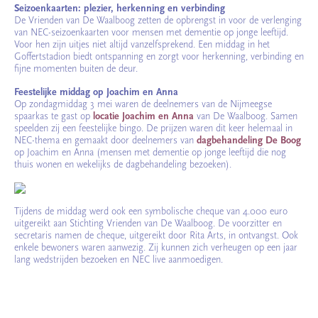
Seizoenkaarten: plezier, herkenning en verbinding
De Vrienden van De Waalboog zetten de opbrengst in voor de verlenging
van NEC-seizoenkaarten voor mensen met dementie op jonge leeftijd.
Voor hen zijn uitjes niet altijd vanzelfsprekend. Een middag in het
Goffertstadion biedt ontspanning en zorgt voor herkenning, verbinding en
fijne momenten buiten de deur.
Feestelijke middag op Joachim en Anna
Op zondagmiddag 3 mei waren de deelnemers van de Nijmeegse
spaarkas te gast op
locatie Joachim en Anna
van De Waalboog. Samen
speelden zij een feestelijke bingo. De prijzen waren dit keer helemaal in
NEC-thema en gemaakt door deelnemers van
dagbehandeling De Boog
op Joachim en Anna (mensen met dementie op jonge leeftijd die nog
thuis wonen en wekelijks de dagbehandeling bezoeken).
Tijdens de middag werd ook een symbolische cheque van 4.000 euro
uitgereikt aan Stichting Vrienden van De Waalboog. De voorzitter en
secretaris namen de cheque, uitgereikt door Rita Arts, in ontvangst. Ook
enkele bewoners waren aanwezig. Zij kunnen zich verheugen op een jaar
lang wedstrijden bezoeken en NEC live aanmoedigen.