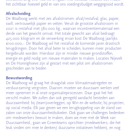
het zichtbaar hoeveel geld er van ons voedingsbudget weggegooid wordt.
Afvalscheiding
De Waalboog werkt met zes afvalstromen: afval/restafval, glas, papier,
swill, vertrouwelijk papier en vetten. Veruit de grootste afvalstroom in
2021 is restafval met 380.000 kg., waarvan incontinentiemateriaal een
derde van het gewicht omvat. Het totale gewicht aan afval bedraagt
425.000 kilogram en de verwerking ervan kost De Waalboog jaarlijks
€100.000,-. De Waalboog wil het restafval de komende jaren drastisch
terugdringen. Door het afval beter te scheiden, kunnen meer producten
hergebruikt worden. Hierdoor zijn er minder nieuwe grondstoffen,
energie en geld nodig om nieuwe materialen te maken. Locaties Nijevelt
en De Honinghoeve zijn al gestart met een pilot om afvalstromen
gescheiden aan te bieden
Bewustwording
De Waalboog wil graag het draagvlak voor klimaatmaatregelen en
verduurzaming vergroten. Daarom moeten we duurzaam werken veel
meer opnemen in al onze organisatieprocessen. Daar gaat het het
verschil maken. We zullen dan ook geregeld aandacht besteden aan
duurzaamheid: bij (team)overleggen, op Win en de website, bij projecten,
op social media. Elk jaar geven we een terugkoppeling van de stand van
zaken van onze duurzaamheidsdoelen. Ook gaan we challenges bedenken
om medewerkers bewust te maken, doen we mee met de Week van
Duurzaamheid., gaan we Greenteams oprichten (medewerkers, die het
leuk vinden om mee te denken/ duurzame initiatieven hebben), en nog