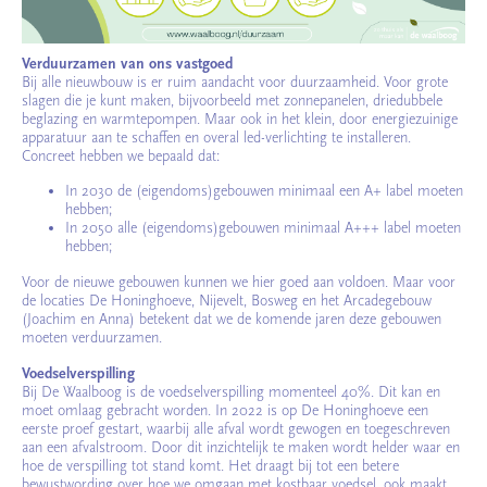
Verduurzamen van ons vastgoed
Bij alle nieuwbouw is er ruim aandacht voor duurzaamheid. Voor grote
slagen die je kunt maken, bijvoorbeeld met zonnepanelen, driedubbele
beglazing en warmtepompen. Maar ook in het klein, door energiezuinige
apparatuur aan te schaffen en overal led-verlichting te installeren.
Concreet hebben we bepaald dat:
In 2030 de (eigendoms)gebouwen minimaal een A+ label moeten
hebben;
In 2050 alle (eigendoms)gebouwen minimaal A+++ label moeten
hebben;
Voor de nieuwe gebouwen kunnen we hier goed aan voldoen. Maar voor
de locaties De Honinghoeve, Nijevelt, Bosweg en het Arcadegebouw
(Joachim en Anna) betekent dat we de komende jaren deze gebouwen
moeten verduurzamen.
Voedselverspilling
Bij De Waalboog is de voedselverspilling momenteel 40%. Dit kan en
moet omlaag gebracht worden. In 2022 is op De Honinghoeve een
eerste proef gestart, waarbij alle afval wordt gewogen en toegeschreven
aan een afvalstroom. Door dit inzichtelijk te maken wordt helder waar en
hoe de verspilling tot stand komt. Het draagt bij tot een betere
bewustwording over hoe we omgaan met kostbaar voedsel, ook maakt