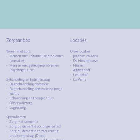
Zorgaanbod
Locaties
Wonen met zorg
Onze locaties
Mensen met lichamelijke problemen
Joachim en Anna
(somatiek)
De Honinghoeve
Mensen met geheugenproblemen
Nijevelt
(psychogeriatrie)
Agnetenhof
Lentsehof
Behandeling en tijdelijke zorg
La Verna
Dagbehandeling dementie
Dagbehandeling dementie op jonge
leeftijd
Behandeling en therapie thuis
Observatiezorg
Logeerzorg
Specialismen
Zorg met dementie
Zorg bij dementie op jonge leeftijd
Zorg bij dementie en zeer ernstig
probleemgedrag (D-zep)