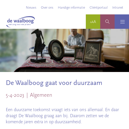
Nieuws
Over ons
Handige informatie
Cliëntportaal
Intranet
De Waalboog gaat voor duurzaam
5-4-2023
Algemeen
Een duurzame toekomst vraagt iets van ons allemaal. En daar
draagt De Waalboog graag aan bij. Daarom zetten we de
komende jaren extra in op duurzaamheid.