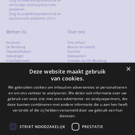
Zorg bij ouderdomsproblematiek en
verslavings- en/of psychiatrische
problemen
Zorg bij ouderdomsproblematiek en
psychiatrische problemen (GP+)
Werken bij
Over ons
Vacatures
Ons verhaal
De Waalboog
Bestuur en toezicht
Flexwerk/Bijbaan
Kwaliteit
Opleidingen
Medewerkers
Vrijwilligerswerk
Vrienden van De Waalboog
Meelopen
Cliëntenraad
×
Verhalen
Folders en documenten
Deze website maakt gebruik
Arbeidsvoorwaarden
Samenwerken
van cookies.
Expertisecentrum
Compliment of klacht
We gebruiken cookies om inhoud en advertenties te personaliseren
Verhalen
en om ons verkeer te analyseren. We delen ook informatie over uw
gebruik van onze site met onze advertentie- en analysepartners, die
Contact
deze kunnen combineren met andere informatie die u aan hen heeft
verstrekt of die zij hebben verzameld door uw gebruik van hun
024 - 322 82 64
info@waalboog.nl
diensten.
Postbus 31071
6503 CB Nijmegen
STRIKT NOODZAKELIJK
PRESTATIE