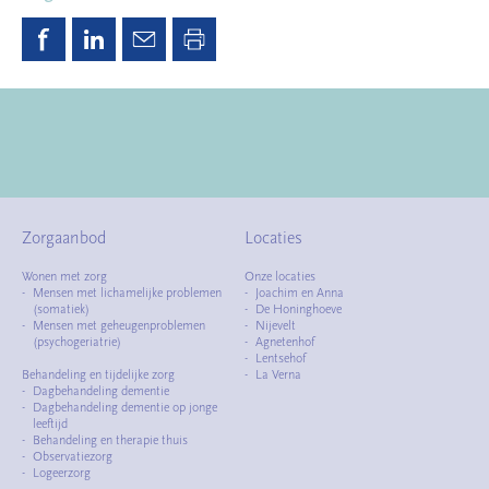
Zorgaanbod
Locaties
Wonen met zorg
Onze locaties
Mensen met lichamelijke problemen
Joachim en Anna
(somatiek)
De Honinghoeve
Mensen met geheugenproblemen
Nijevelt
(psychogeriatrie)
Agnetenhof
Lentsehof
Behandeling en tijdelijke zorg
La Verna
Dagbehandeling dementie
Dagbehandeling dementie op jonge
leeftijd
Behandeling en therapie thuis
Observatiezorg
Logeerzorg