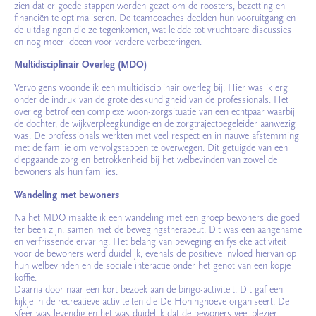
zien dat er goede stappen worden gezet om de roosters, bezetting en
financiën te optimaliseren. De teamcoaches deelden hun vooruitgang en
de uitdagingen die ze tegenkomen, wat leidde tot vruchtbare discussies
en nog meer ideeën voor verdere verbeteringen.
Multidisciplinair Overleg (MDO)
Vervolgens woonde ik een multidisciplinair overleg bij. Hier was ik erg
onder de indruk van de grote deskundigheid van de professionals. Het
overleg betrof een complexe woon-zorgsituatie van een echtpaar waarbij
de dochter, de wijkverpleegkundige en de zorgtrajectbegeleider aanwezig
was. De professionals werkten met veel respect en in nauwe afstemming
met de familie om vervolgstappen te overwegen. Dit getuigde van een
diepgaande zorg en betrokkenheid bij het welbevinden van zowel de
bewoners als hun families.
Wandeling met bewoners
Na het MDO maakte ik een wandeling met een groep bewoners die goed
ter been zijn, samen met de bewegingstherapeut. Dit was een aangename
en verfrissende ervaring. Het belang van beweging en fysieke activiteit
voor de bewoners werd duidelijk, evenals de positieve invloed hiervan op
hun welbevinden en de sociale interactie onder het genot van een kopje
koffie.
Daarna door naar een kort bezoek aan de bingo-activiteit. Dit gaf een
kijkje in de recreatieve activiteiten die De Honinghoeve organiseert. De
sfeer was levendig en het was duidelijk dat de bewoners veel plezier