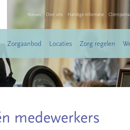
Nieuws
Over ons
Handige informatie
Cliëntporta
Zorgaanbod
Locaties
Zorg regelen
We
én medewerkers