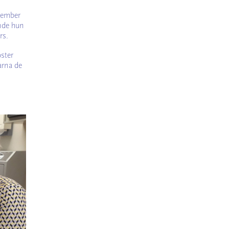
ecember
onde hun
rs.
ster
arna de