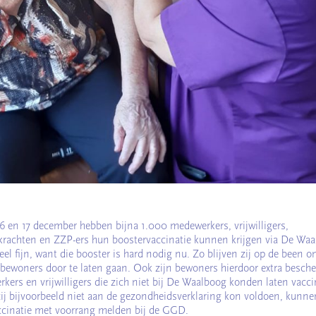
16 en 17 december hebben bijna 1.000 medewerkers, vrijwilligers,
krachten en ZZP-ers hun boostervaccinatie kunnen krijgen via De Waa
eel fijn, want die booster is hard nodig nu. Zo blijven zij op de been 
 bewoners door te laten gaan. Ook zijn bewoners hierdoor extra besch
kers en vrijwilligers die zich niet bij De Waalboog konden laten vacci
ij bijvoorbeeld niet aan de gezondheidsverklaring kon voldoen, kunne
ccinatie met voorrang melden bij de GGD.