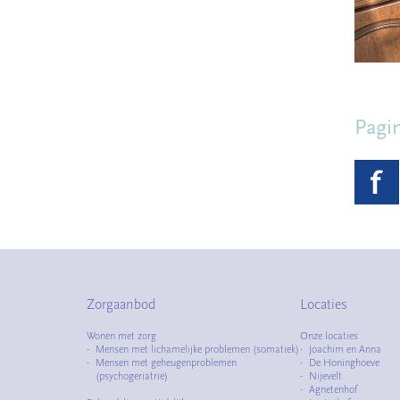
Pagi
Zorgaanbod
Locaties
Wonen met zorg
Onze locaties
Mensen met lichamelijke problemen (somatiek)
Joachim en Anna
Mensen met geheugenproblemen
De Honinghoeve
(psychogeriatrie)
Nijevelt
Agnetenhof