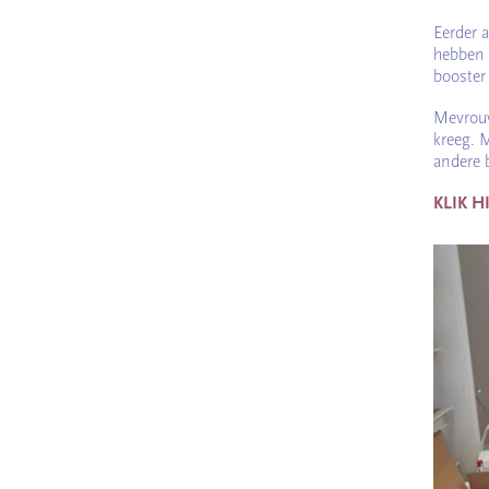
Eerder 
hebben 
booster
Mevrouw
kreeg. 
andere 
KLIK H