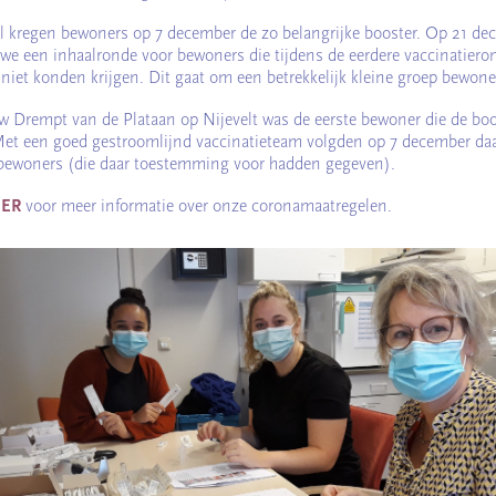
al kregen bewoners op 7 december de zo belangrijke booster. Op 21 d
we een inhaalronde voor bewoners die tijdens de eerdere vaccinatier
 niet konden krijgen. Dit gaat om een betrekkelijk kleine groep bewone
 Drempt van de Plataan op Nijevelt was de eerste bewoner die de boo
Met een goed gestroomlijnd vaccinatieteam volgden op 7 december da
bewoners (die daar toestemming voor hadden gegeven).
IER
voor meer informatie over onze coronamaatregelen.