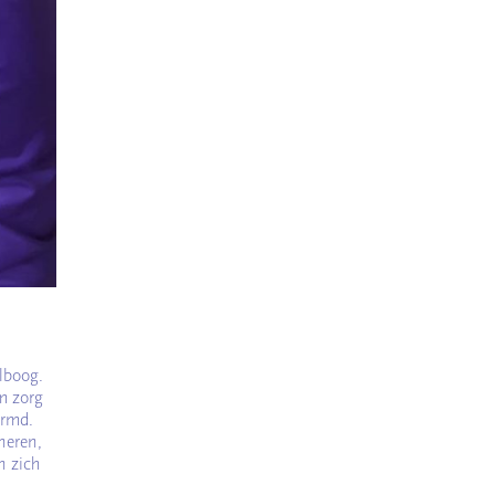
lboog.
om zorg
ermd.
neren,
n zich