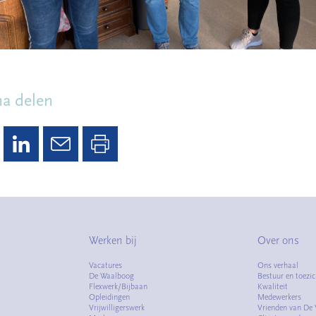
na delen
Werken bij
Over ons
Vacatures
Ons verhaal
De Waalboog
Bestuur en toezic
Flexwerk/Bijbaan
Kwaliteit
Opleidingen
Medewerkers
Vrijwilligerswerk
Vrienden van De