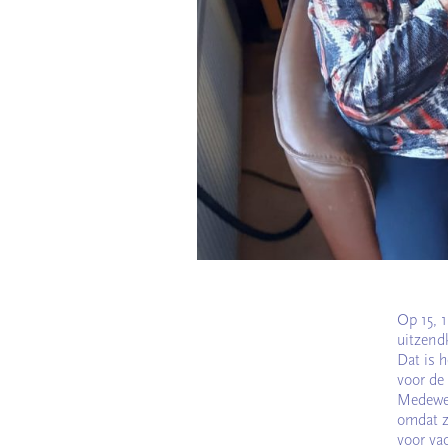
Op 15, 
uitzend
Dat is h
voor de
Medewer
omdat z
voor va