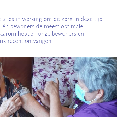
 alles in werking om de zorg in deze tijd
n én bewoners de meest optimale
Daarom hebben onze bewoners én
ik recent ontvangen.